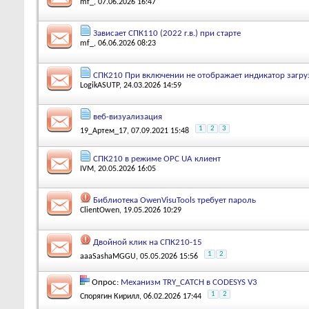
mf_
, 07.06.2026 16:47
Зависает СПК110 (2022 г.в.) при старте
mf_
, 06.06.2026 08:23
СПК210 При включении не отображает индикатор загруз
LogikASUTP
, 24.03.2026 14:59
веб-визуализация
1
2
3
19_Артем_17
, 07.09.2021 15:48
СПК210 в режиме OPC UA клиент
IVM
, 20.05.2026 16:05
Библиотека OwenVisuTools требует пароль
ClientOwen
, 19.05.2026 10:29
Двойной клик на СПК210-15
1
2
aaaSashaMGGU
, 05.05.2026 15:56
Опрос:
Механизм TRY_CATCH в CODESYS V3
1
2
Спорягин Кирилл
, 06.02.2026 17:44