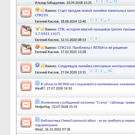
1
2
3
...
51
Ильнур Гибадуллин
, 10.09.2018 15:25
Важно:
Старт продаж новой линейки панельных кон
СПК210
1
2
3
...
5
Евгений Кислов
, 18.06.2024 12:40
Важно:
СПК: история версий прошивок (релиз проши
3.7.0923.1107)
1
2
Евгений Кислов
, 12.11.2020 08:13
Важно:
СПК210. Проблема с RETAIN и её решение
Евгений Кислов
, 17.02.2025 13:28
Важно:
Следующая линейка сенсорных контроллеров
1
2
3
...
15
Евгений Кислов
, 27.04.2020 13:31
В области RETAIN не сохраняются измененные значени
Alex87
, 27.07.2026 14:10
Изменение сообщений колонки "Статус" таблицы тревог
HedgeHog
, 23.07.2026 15:19
Библиотека OwenCommunication - если требуется перео
параметрами
AlexZ
, 16.12.2022 07:36