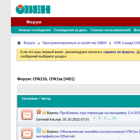
Форум
Новые сообщения
Сообщения за день
Список пользователей
Все
Форум
Программируемые устройства ОВЕН
ПЛК (среда COD
Если это ваш первый визит, рекомендуем почитать
справку по форуму
. 
сообщений выберите раздел.
Форум:
СПК210, СПК1xx [М01]
Заголовок
/
Автор
Важно:
Проблемы при переходе на прошивку 2.4.092
1
2
3
...
12
Евгений Кислов
, 05.10.2022 07:55
Важно:
Обновленная линейка контроллеров СПК1хх 
интерфейсом Ethernet