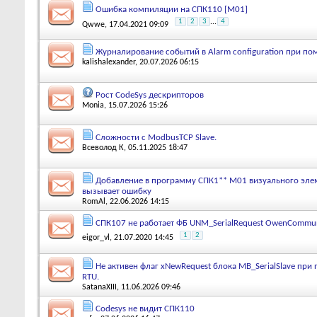
Ошибка компиляции на СПК110 [М01]
1
2
3
...
4
Qwwe
, 17.04.2021 09:09
Журналирование событий в Alarm configuration при по
kalishalexander
, 20.07.2026 06:15
Рост CodeSys дескрипторов
Monia
, 15.07.2026 15:26
Сложности с ModbusTCP Slave.
Всеволод К
, 05.11.2025 18:47
Добавление в программу СПК1** М01 визуального элем
вызывает ошибку
RomAl
, 22.06.2026 14:15
СПК107 не работает ФБ UNM_SerialRequest OwenCommun
1
2
eigor_vl
, 21.07.2020 14:45
Не активен флаг xNewRequest блока MB_SerialSlave при
RTU.
SatanaXIII
, 11.06.2026 09:46
Codesys не видит СПК110