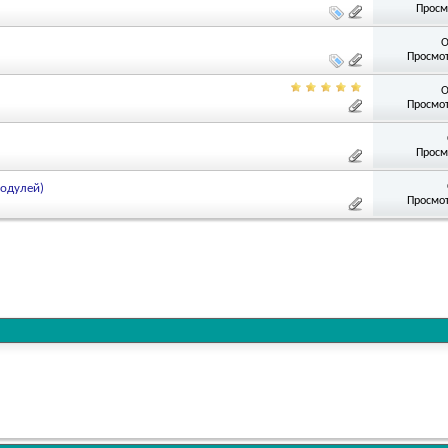
Просм
О
Просмот
О
Просмот
Просм
одулей)
Просмот