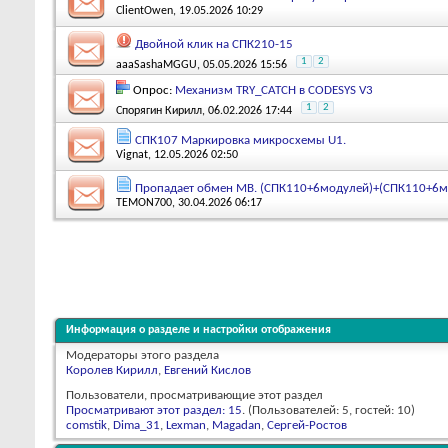
ClientOwen
, 19.05.2026 10:29
Двойной клик на СПК210-15
1
2
aaaSashaMGGU
, 05.05.2026 15:56
Опрос:
Механизм TRY_CATCH в CODESYS V3
1
2
Спорягин Кирилл
, 06.02.2026 17:44
СПК107 Маркировка микросхемы U1.
Vignat
, 12.05.2026 02:50
Пропадает обмен MB. (СПК110+6модулей)+(СПК110+6м
TEMON700
, 30.04.2026 06:17
Информация о разделе и настройки отображения
Модераторы этого раздела
Королев Кирилл
,
Евгений Кислов
Пользователи, просматривающие этот раздел
Просматривают этот раздел: 15
. (Пользователей: 5, гостей: 10)
comstik
,
Dima_31
,
Lexman
,
Magadan
,
Сергей-Ростов