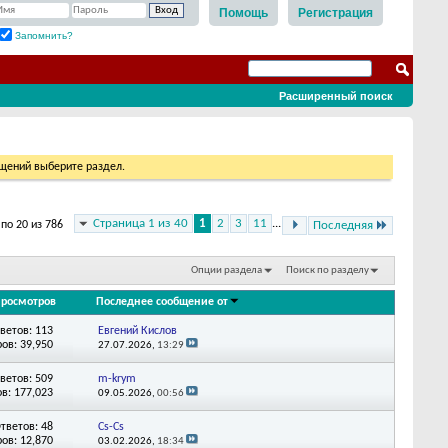
Помощь
Регистрация
Запомнить?
Расширенный поиск
бщений выберите раздел.
Страница 1 из 40
1
2
3
11
...
по 20 из 786
Последняя
Опции раздела
Поиск по разделу
росмотров
Последнее сообщение от
ветов: 113
Евгений Кислов
ов: 39,950
27.07.2026,
13:29
ветов: 509
m-krym
в: 177,023
09.05.2026,
00:56
тветов: 48
Cs-Cs
ов: 12,870
03.02.2026,
18:34