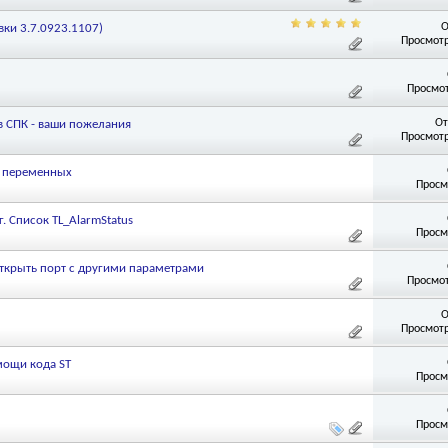
О
ки 3.7.0923.1107)
Просмотр
Просмот
От
 СПК - ваши пожелания
Просмотр
я переменных
Просм
. Список TL_AlarmStatus
Просм
открыть порт с другими параметрами
Просмот
О
Просмотр
мощи кода ST
Просм
Просм