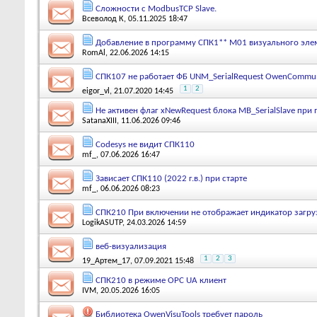
Сложности с ModbusTCP Slave.
Всеволод К
, 05.11.2025 18:47
Добавление в программу СПК1** М01 визуального элем
RomAl
, 22.06.2026 14:15
СПК107 не работает ФБ UNM_SerialRequest OwenCommun
1
2
eigor_vl
, 21.07.2020 14:45
Не активен флаг xNewRequest блока MB_SerialSlave при
SatanaXIII
, 11.06.2026 09:46
Codesys не видит СПК110
mf_
, 07.06.2026 16:47
Зависает СПК110 (2022 г.в.) при старте
mf_
, 06.06.2026 08:23
СПК210 При включении не отображает индикатор загруз
LogikASUTP
, 24.03.2026 14:59
веб-визуализация
1
2
3
19_Артем_17
, 07.09.2021 15:48
СПК210 в режиме OPC UA клиент
IVM
, 20.05.2026 16:05
Библиотека OwenVisuTools требует пароль