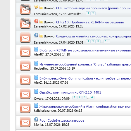
Евгений Кислов
, 18.06.2024 12:40
Важно:
СПК: история версий прошивок (релиз прошив
1
2
Евгений Кислов
, 12.11.2020 08:13
Важно:
СПК210. Проблема с RETAIN и её решение
Евгений Кислов
, 17.02.2025 13:28
Важно:
Следующая линейка сенсорных контроллеров
1
2
3
...
15
Евгений Кислов
, 27.04.2020 13:31
В области RETAIN не сохраняются измененные значени
Alex87
, 27.07.2026 14:10
Изменение сообщений колонки "Статус" таблицы тревог
HedgeHog
, 23.07.2026 15:19
Библиотека OwenCommunication - если требуется пере
AlexZ
, 16.12.2022 07:36
Ошибка компиляции на СПК110 [М01]
1
2
3
...
4
Qwwe
, 17.04.2021 09:09
Журналирование событий в Alarm configuration при по
kalishalexander
, 20.07.2026 06:15
Рост CodeSys дескрипторов
Monia
, 15.07.2026 15:26