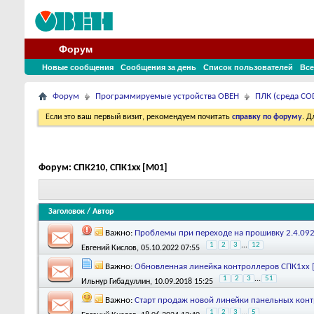
Форум
Новые сообщения
Сообщения за день
Список пользователей
Все
Форум
Программируемые устройства ОВЕН
ПЛК (среда COD
Если это ваш первый визит, рекомендуем почитать
справку по форуму
. 
Форум:
СПК210, СПК1xx [М01]
Заголовок
/
Автор
Важно:
Проблемы при переходе на прошивку 2.4.092
1
2
3
...
12
Евгений Кислов
, 05.10.2022 07:55
Важно:
Обновленная линейка контроллеров СПК1хх [
1
2
3
...
51
Ильнур Гибадуллин
, 10.09.2018 15:25
Важно:
Старт продаж новой линейки панельных кон
1
2
3
...
5