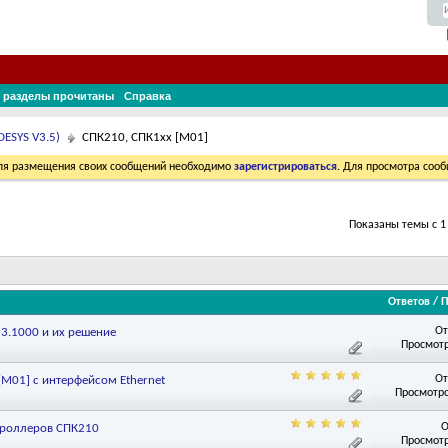
 разделы прочитаны
Справка
ESYS V3.5)
СПК210, СПК1xx [М01]
Для размещения своих сообщений необходимо
зарегистрироваться
. Для просмотра соо
Показаны темы с 1 
Ответов
/
П
От
3.1000 и их решение
Просмотр
От
M01] с интерфейсом Ethernet
Просмотро
О
троллеров СПК210
Просмотр