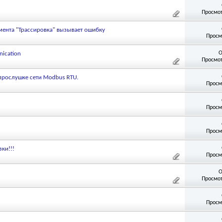
Просмот
ента "Трассировка" вызывает ошибку
Просм
О
ication
Просмот
 прослушке сети Modbus RTU.
Просм
Просм
Просм
ки!!!
Просм
О
Просмот
Просм