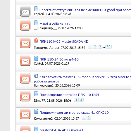
uncertaint статус сигнала не сменился на good при вос
Сергей.
, 04.08.2026 12:28
ms4d и Wilo sk-712
__Владимир__
, 29.07.2026 17:33
ПЛК110 М02 MasterSCADA 4D
1
2
3
...
56
Трофимов Артем
, 27.02.2017 15:39
ПЛК 110-24.30.к-мs4-10
Cokkol
, 09.07.2026 01:27
Как запустить master OPC modbus server 32 тега вместе
работал долго?
Начинающи1
, 25.05.2026 16:09
Прекращение поставок ПЛК110-MS4
1
2
Dima77
, 21.05.2026 15:08
Поддерживает ли мастер скада 4д СПК210
1
2
Константин2
, 02.04.2026 13:57
MasterSCADA 4D ( Отчеты )