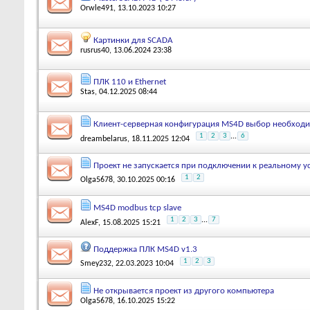
Orwle491
, 13.10.2023 10:27
Картинки для SCADA
rusrus40
, 13.06.2024 23:38
ПЛК 110 и Ethernet
Stas
, 04.12.2025 08:44
Клиент-серверная конфигурация MS4D выбор необход
1
2
3
...
6
dreambelarus
, 18.11.2025 12:04
Проект не запускается при подключении к реальному у
1
2
Olga5678
, 30.10.2025 00:16
MS4D modbus tcp slave
1
2
3
...
7
AlexF
, 15.08.2025 15:21
Поддержка ПЛК MS4D v1.3
1
2
3
Smey232
, 22.03.2023 10:04
Не открывается проект из другого компьютера
Olga5678
, 16.10.2025 15:22