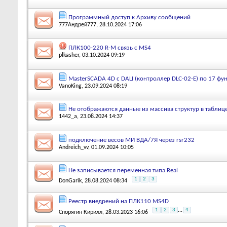
Программный доступ к Архиву сообщений
777Андрей777
, 28.10.2024 17:06
ПЛК100-220 R-M связь с MS4
plkasher
, 03.10.2024 09:19
MasterSCADA 4D c DALI (контроллер DLC-02-E) по 17 ф
VanoKing
, 23.09.2024 08:19
Не отображаются данные из массива структур в таблиц
1442_a
, 23.08.2024 14:37
подключение весов МИ ВДА/7Я через rsr232
Andreich_vv
, 01.09.2024 10:05
Не записывается переменная типа Real
1
2
3
DonGarik
, 28.08.2024 08:34
Реестр внедрений на ПЛК110 MS4D
1
2
3
...
4
Спорягин Кирилл
, 28.03.2023 16:06