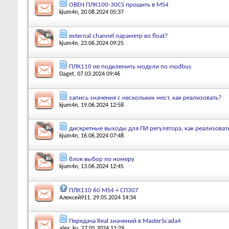
ОВЕН ПЛК100-30CS прошить в MS4
kjum4n
, 20.08.2024 05:37
external channel параметр во float?
kjum4n
, 23.06.2024 09:25
ПЛК110 не подключить модули по modbus
Daget
, 07.03.2024 09:46
запись значения с нескольких мест, как реализовать?
kjum4n
, 19.06.2024 12:58
дискретные выходы для ПИ регулятора, как реализоват
kjum4n
, 16.06.2024 07:48
блок выбор по номеру
kjum4n
, 13.06.2024 12:45
ПЛК110 60 MS4 + СП307
Алексей911
, 29.05.2024 14:34
Передача Real значений в MasterScada4
alex_ku
, 27.05.2024 11:29