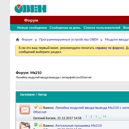
Форум
Новые сообщения
Сообщения за день
Список пользователей
Все
Форум
Программируемые устройства ОВЕН
Модули ввода
Если это ваш первый визит, рекомендуем почитать
справку по форуму
. 
сообщений выберите раздел.
Форум:
Мх210
Линейка модулей ввода/вывода с интерфейсом Ethernet
Заголовок
/
Автор
Важно:
Линейка модулей ввода/вывода Мх210 с ин
Ethernet
1
2
3
...
74
Евгений Багаев
, 21.12.2017 14:56
Важно:
Актуальная прошивка Мх210