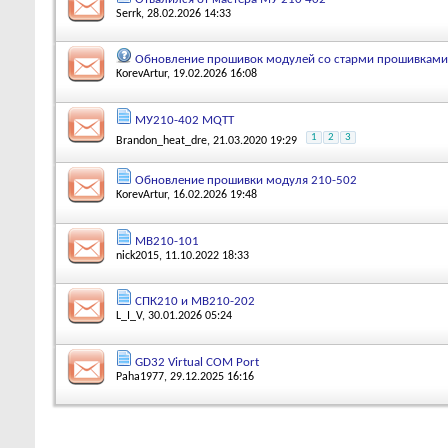
Serrk
, 28.02.2026 14:33
Обновление прошивок модулей со старми прошивками
KorevArtur
, 19.02.2026 16:08
МУ210-402 MQTT
1
2
3
Brandon_heat_dre
, 21.03.2020 19:29
Обновление прошивки модуля 210-502
KorevArtur
, 16.02.2026 19:48
МВ210-101
nick2015
, 11.10.2022 18:33
СПК210 и МВ210-202
L_I_V
, 30.01.2026 05:24
GD32 Virtual COM Port
Paha1977
, 29.12.2025 16:16