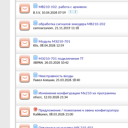
МВ210-102. работа с архивом.
1
2
B.S.V
, 10.04.2026 07:59
обработка сигналов энкодера МВ210-202
zamnarzanom
, 21.11.2019 11:18
Модуль МЭ210-701
Kits
, 08.04.2026 12:59
МЭ210-701 подключение ТТ
JIBPAN
, 26.03.2026 10:42
Неисправность входы
Павел Алешин
, 25.03.2026 18:40
Изменение конфигурации Мх210 из программы
stivcrc
, 12.03.2026 21:34
Предложение / пожелание к овену конфигуратору
Raikkonen
, 08.03.2026 21:00
Отвалился от мастера МУ 210 402