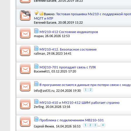
Евгений Багаев
, 20.05.2019 16:23
Важно:
Тестовая прошивка Мх210 с поддержкой про
MQTT и NTP
Евгений Багаев
, 20.08.2019 11:22
МУ210-412 Состояние индикаторов
mapav
, 26.06.2026 12:53
МУ210-412. Безопасное состояние
railman
, 29.06.2023 14:41
МЭ210-701 пропадает связь с ПЛК
Василий11
, 03.12.2025 17:20
В программе остаются данные при потери связи с моду
1
2
info@avt31.ru
, 22.04.2026 19:30
МУ210-410 и МУ210-412 ШИМ работает странно
Zerling
, 20.04.2026 13:16
Проблема с подключением МВ210-101
1
2
3
...
4
Сергей Фенев
, 14.04.2026 16:53