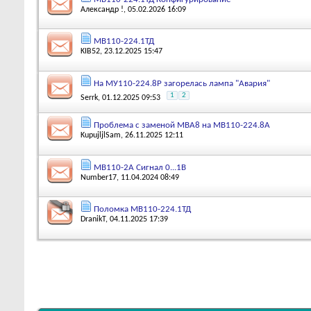
Александр !
, 05.02.2026 16:09
МВ110-224.1ТД
KIB52
, 23.12.2025 15:47
На МУ110-224.8Р загорелась лампа "Авария"
1
2
Serrk
, 01.12.2025 09:53
Проблема с заменой МВА8 на МВ110-224.8А
KupujljlSam
, 26.11.2025 12:11
MВ110-2А Сигнал 0...1В
Number17
, 11.04.2024 08:49
Поломка МВ110-224.1ТД
DranikT
, 04.11.2025 17:39