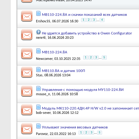
Мастеренко Иван
, 20.04.2023 14:47
МВ110-224.8А и скачки показаний всех датчиков
1
2
3
...
4
Ershov.SS
, 06.07.2026 16:30
Не удается добавить устройство в Owen Configurator
nenr4i
, 16.06.2026 20:23
МВ110-224.8А
1
2
3
...
5
Newcomer
, 03.10.2025 22:35
МВ110.8А и датчик 100П
Stas
, 08.06.2026 13:04
Управление с помощью модуля МУ110-224.8И
mouse_n
, 11.06.2026 10:58
Модуль МК110-220.4ДН.4Р H/W v2.0 не запоминает се
bob-sever
, 10.06.2026 12:12
Уплывают значения весовых датчиков
1
2
3
...
5
Parovoz
, 22.03.2022 16:13