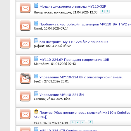
Модуль дискретного вывода МУ110-32Р
1
2
Линар инжер по наладке
, 21.04.2026 12:33
Проблема с настройкой параметров MV110_8A_HW2 в
Umut
, 10.04.2026 09:14
Как настроить му 110-224.8Р 2 поколения
рифкат
, 06.04.2026 08:52
МУ110-224.6У Пропадает напряжение 10В
MarksSova
, 01.04.2026 09:43
Управление МУ110-224.8Р с операторской панели.
Lee2n
, 27.03.2026 23:01
Управление МУ110-224.8И
Gromov
, 26.03.2026 16:00
Пример: Убыстрение опроса модулей Мх110 в CodeSys 
STRING[]
1
2
3
...
6
Cs-Cs
, 16.07.2021 14:13
МВ110-224.1ТД Конфигурирование