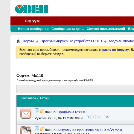
Форум
Новые сообщения
Сообщения за день
Список пользователей
Все
Форум
Программируемые устройства ОВЕН
Модули ввода
Если это ваш первый визит, рекомендуем почитать
справку по форуму
. 
сообщений выберите раздел.
Форум:
Мх110
Линейка модулей ввода/вывода с интерфейсом RS-485
Заголовок
/
Автор
Важно:
Прошивка Мх110
1
2
3
...
15
Vyacheslav_83
, 04.12.2010 08:06
Важно:
Актуальная прошивка Мх110 H/W v2.0