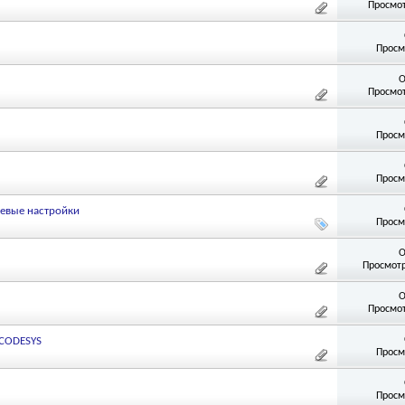
Просмот
Просм
О
Просмот
Просм
Просм
тевые настройки
Просм
О
Просмотр
О
Просмот
 CODESYS
Просм
Просм