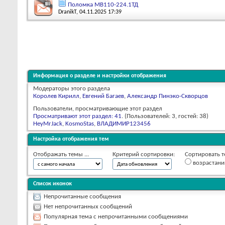
Поломка МВ110-224.1ТД
DranikT
, 04.11.2025 17:39
Информация о разделе и настройки отображения
Модераторы этого раздела
Королев Кирилл
,
Евгений Багаев
,
Александр Пинэко-Скворцов
Пользователи, просматривающие этот раздел
Просматривают этот раздел: 41
. (Пользователей: 3, гостей: 38)
HeyMrJack
,
KosmoStas
,
ВЛАДИМИР123456
Настройка отображения тем
Отображать темы ...
Критерий сортировки:
Сортировать т
возрастан
Список иконок
Непрочитанные сообщения
Нет непрочитанных сообщений
Популярная тема с непрочитанными сообщениями