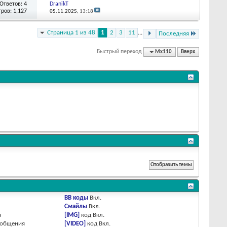
Ответов: 4
DranikT
ров: 1,127
05.11.2025,
13:18
Страница 1 из 48
1
2
3
11
...
Последняя
Быстрый переход
Мх110
Вверх
BB коды
Вкл.
Смайлы
Вкл.
я
[IMG]
код
Вкл.
ообщения
[VIDEO]
код
Вкл.