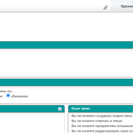
Просмот
емы по...
ию
убыванию
Ваши права
Вы
не можете
создавать новые темы
Вы
не можете
отвечать в темах
Вы
не можете
прикреплять вложени
Вы
не можете
редактировать свои с