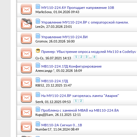
МУ110-224.6У Пропадает напряжение 10В
MarksSova
, 01.04.2026 09:43
Управление МУ110-224.8Р с операторской панели.
Lee2n
, 27.03.2026 23:01
Управление МУ110-224.8И
Gromov
, 26.03.2026 16:00
Пример: Убыстрение опроса модулей Мх110 в CodeSys v
1
2
3
...
6
Cs-Cs
, 16.07.2021 14:13
МВ110-224.1ТД Конфигурирование
Александр !
, 05.02.2026 16:09
МВ110-224.1ТД
KIB52
, 23.12.2025 15:47
На МУ110-224.8Р загорелась лампа "Авария"
1
2
Serrk
, 01.12.2025 09:53
Проблема с заменой МВА8 на МВ110-224.8А
KupujljlSam
, 26.11.2025 12:11
MВ110-2А Сигнал 0...1В
Number17
, 11.04.2024 08:49