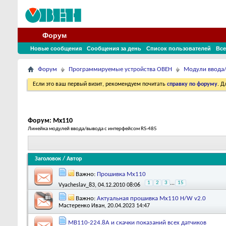
Форум
Новые сообщения
Сообщения за день
Список пользователей
Все
Форум
Программируемые устройства ОВЕН
Модули ввода
Если это ваш первый визит, рекомендуем почитать
справку по форуму
. 
Форум:
Мх110
Линейка модулей ввода/вывода с интерфейсом RS-485
Заголовок
/
Автор
Важно:
Прошивка Мх110
1
2
3
...
15
Vyacheslav_83
, 04.12.2010 08:06
Важно:
Актуальная прошивка Мх110 H/W v2.0
Мастеренко Иван
, 20.04.2023 14:47
МВ110-224.8А и скачки показаний всех датчиков