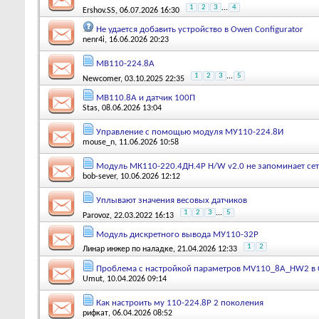
1
2
3
...
4
Ershov.SS
, 06.07.2026 16:30
Не удается добавить устройство в Owen Configurator
nenr4i
, 16.06.2026 20:23
МВ110-224.8А
1
2
3
...
5
Newcomer
, 03.10.2025 22:35
МВ110.8А и датчик 100П
Stas
, 08.06.2026 13:04
Управление с помощью модуля МУ110-224.8И
mouse_n
, 11.06.2026 10:58
Модуль МК110-220.4ДН.4Р H/W v2.0 не запоминает се
bob-sever
, 10.06.2026 12:12
Уплывают значения весовых датчиков
1
2
3
...
5
Parovoz
, 22.03.2022 16:13
Модуль дискретного вывода МУ110-32Р
1
2
Линар инжер по наладке
, 21.04.2026 12:33
Проблема с настройкой параметров MV110_8A_HW2 в
Umut
, 10.04.2026 09:14
Как настроить му 110-224.8Р 2 поколения
рифкат
, 06.04.2026 08:52