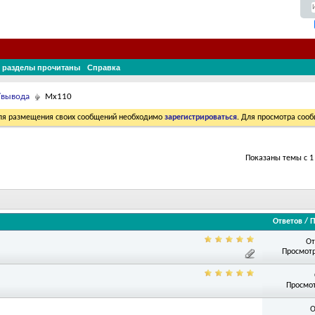
 разделы прочитаны
Справка
/вывода
Мх110
Для размещения своих сообщений необходимо
зарегистрироваться
. Для просмотра соо
Показаны темы с 1 
Ответов
/
П
От
Просмотр
Просмот
О