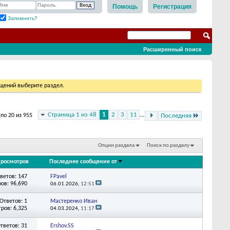
Помощь
Регистрация
Запомнить?
Расширенный поиск
бщений выберите раздел.
Страница 1 из 48
1
2
3
11
...
по 20 из 955
Последняя
Опции раздела
Поиск по разделу
росмотров
Последнее сообщение от
ветов: 147
FPavel
ов: 96,690
06.01.2026,
12:51
Ответов: 1
Мастеренко Иван
ров: 6,325
04.03.2024,
11:17
тветов: 31
Ershov.SS