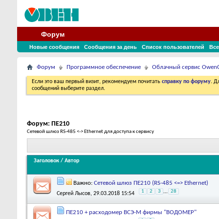
Форум
Новые сообщения
Сообщения за день
Список пользователей
Все
Форум
Программное обеспечение
Облачный сервис Owen
Если это ваш первый визит, рекомендуем почитать
справку по форуму
. 
сообщений выберите раздел.
Форум:
ПЕ210
Сетевой шлюз RS-485 <-> Ethernet для доступа к сервису
Заголовок
/
Автор
Важно:
Сетевой шлюз ПЕ210 (RS-485 <=> Ethernet)
1
2
3
...
28
Сергей Лысов
, 29.03.2018 15:54
ПЕ210 + расходомер ВСЭ-М фирмы "ВОДОМЕР"