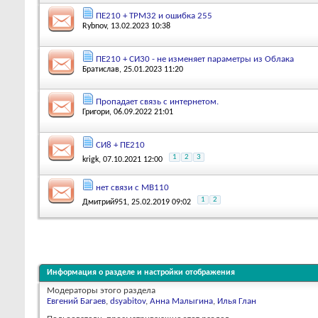
ПЕ210 + ТРМ32 и ошибка 255
Rybnov
, 13.02.2023 10:38
ПЕ210 + СИ30 - не изменяет параметры из Облака
Братислав
, 25.01.2023 11:20
Пропадает связь с интернетом.
Григори
, 06.09.2022 21:01
СИ8 + ПЕ210
1
2
3
krigk
, 07.10.2021 12:00
нет связи с МВ110
1
2
Дмитрий951
, 25.02.2019 09:02
Информация о разделе и настройки отображения
Модераторы этого раздела
Евгений Багаев
,
dsyabitov
,
Анна Малыгина
,
Илья Глан