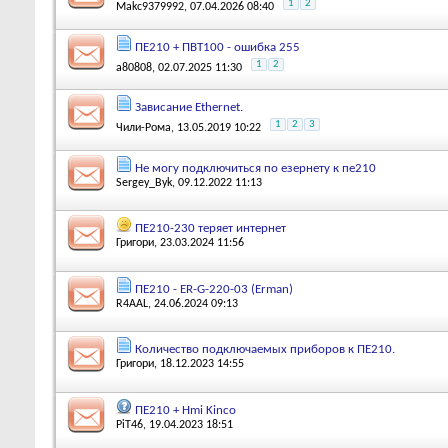
1
2
Makc9379992
, 07.04.2026 08:40
ПЕ210 + ПВТ100 - ошибка 255
1
2
a80808
, 02.07.2025 11:30
Зависание Ethernet.
1
2
3
Чили-Рома
, 13.05.2019 10:22
Не могу подключиться по езернету к пе210
Sergey_Byk
, 09.12.2022 11:13
ПЕ210-230 теряет интернет
Григори
, 23.03.2024 11:56
ПЕ210 - ER-G-220-03 (Erman)
R4AAL
, 24.06.2024 09:13
Количество подключаемых приборов к ПЕ210.
Григори
, 18.12.2023 14:55
ПЕ210 + Hmi Kinco
PiT46
, 19.04.2023 18:51