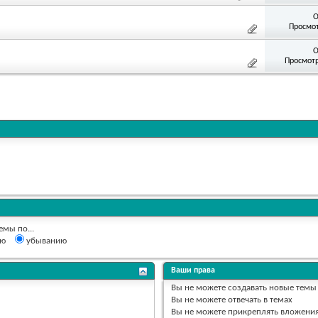
О
Просмот
О
Просмотр
емы по...
ию
убыванию
Ваши права
Вы
не можете
создавать новые темы
Вы
не можете
отвечать в темах
Вы
не можете
прикреплять вложени