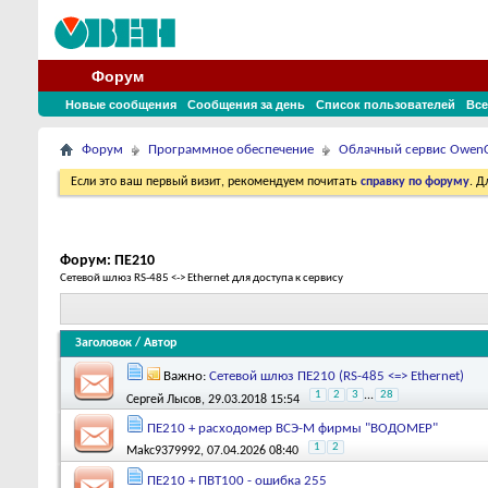
Форум
Новые сообщения
Сообщения за день
Список пользователей
Все
Форум
Программное обеспечение
Облачный сервис Owen
Если это ваш первый визит, рекомендуем почитать
справку по форуму
. 
Форум:
ПЕ210
Сетевой шлюз RS-485 <-> Ethernet для доступа к сервису
Заголовок
/
Автор
Важно:
Сетевой шлюз ПЕ210 (RS-485 <=> Ethernet)
1
2
3
...
28
Сергей Лысов
, 29.03.2018 15:54
ПЕ210 + расходомер ВСЭ-М фирмы "ВОДОМЕР"
1
2
Makc9379992
, 07.04.2026 08:40
ПЕ210 + ПВТ100 - ошибка 255