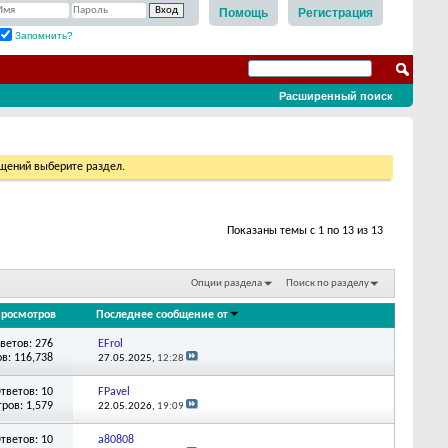
Помощь
Регистрация
Запомнить?
Расширенный поиск
бщений выберите раздел.
Показаны темы с 1 по 13 из 13
Опции раздела
Поиск по разделу
росмотров
Последнее сообщение от
ветов: 276
EFrol
в: 116,738
27.05.2025,
12:28
тветов: 10
FPavel
ров: 1,579
22.05.2026,
19:09
тветов: 10
a80808