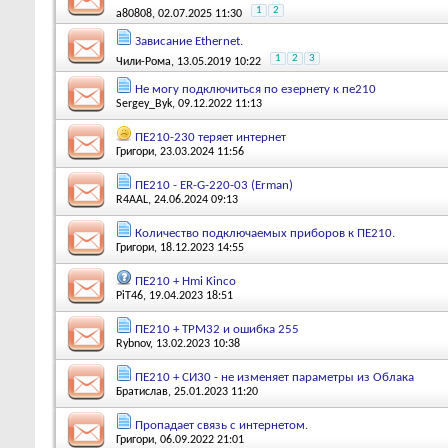
1
2
a80808
, 02.07.2025 11:30
Зависание Ethernet.
1
2
3
Чили-Рома
, 13.05.2019 10:22
Не могу подключиться по езернету к пе210
Sergey_Byk
, 09.12.2022 11:13
ПЕ210-230 теряет интернет
Григори
, 23.03.2024 11:56
ПЕ210 - ER-G-220-03 (Erman)
R4AAL
, 24.06.2024 09:13
Количество подключаемых приборов к ПЕ210.
Григори
, 18.12.2023 14:55
ПЕ210 + Hmi Kinco
PiT46
, 19.04.2023 18:51
ПЕ210 + ТРМ32 и ошибка 255
Rybnov
, 13.02.2023 10:38
ПЕ210 + СИ30 - не изменяет параметры из Облака
Братислав
, 25.01.2023 11:20
Пропадает связь с интернетом.
Григори
, 06.09.2022 21:01