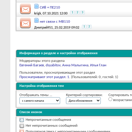
СИ8 + ПЕ210
1
2
3
krigk
, 07.10.2021 12:00
нет связи с МВ110
1
2
Дмитрий951
, 25.02.2019 09:02
Информация о разделе и настройки отображения
Модераторы этого раздела
Евгений Багаев
,
dsyabitov
,
Анна Малыгина
,
Илья Глан
Пользователи, просматривающие этот раздел
Просматривают этот раздел: 1
. (Пользователей: 0, гостей: 1)
Настройка отображения тем
Отображать темы ...
Критерий сортировки:
Сортировать т
возрастан
Список иконок
Непрочитанные сообщения
Нет непрочитанных сообщений
Популярная тема с непрочитанными сообщениями