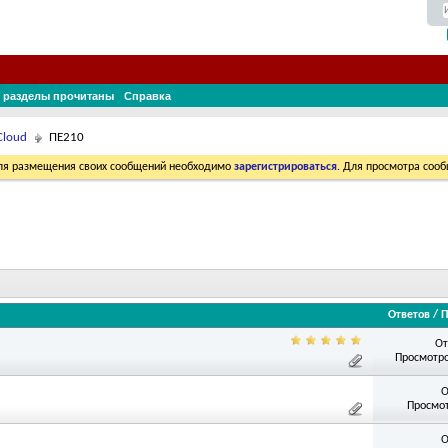
 разделы прочитаны
Справка
Cloud
ПЕ210
Для размещения своих сообщений необходимо
зарегистрироваться
. Для просмотра соо
Ответов
/
П
От
Просмотро
О
Просмот
О