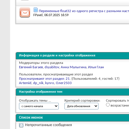
Переменные float32 из одного регистра с разными на
FPavel
, 06.07.2025 16:59
Информация о разделе и настройки отображения
Модераторы этого раздела
Евгений Багаев
,
dsyabitov
,
Анна Малыгина
,
Илья Глан
Пользователи, просматривающие этот раздел
Просматривают этот раздел: 21
. (Пользователей: 4, гостей: 17)
Artemid
,
dp_nik
,
kynro
,
Олег2503
Настройка отображения тем
Отображать темы ...
Критерий сортировки:
Сортировать т
возрастан
Список иконок
Непрочитанные сообщения