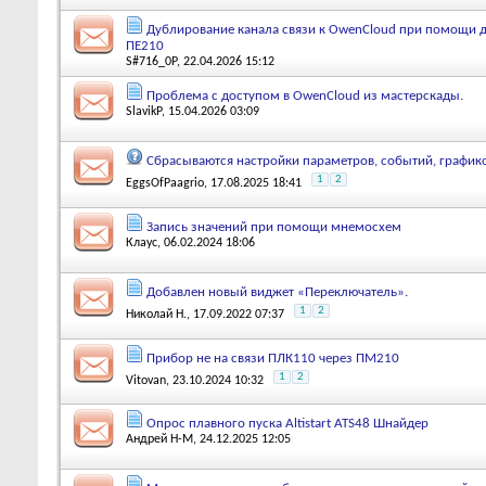
Дублирование канала связи к OwenCloud при помощи 
ПЕ210
S#716_0P
, 22.04.2026 15:12
Проблема с доступом в OwenCloud из мастерскады.
SlavikP
, 15.04.2026 03:09
Сбрасываются настройки параметров, событий, график
1
2
EggsOfPaagrio
, 17.08.2025 18:41
Запись значений при помощи мнемосхем
Клаус
, 06.02.2024 18:06
Добавлен новый виджет «Переключатель».
1
2
Николай Н.
, 17.09.2022 07:37
Прибор не на связи ПЛК110 через ПМ210
1
2
Vitovan
, 23.10.2024 10:32
Опрос плавного пуска Altistart ATS48 Шнайдер
Андрей Н-М
, 24.12.2025 12:05