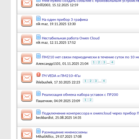
Мне нужно создать событие с произвольным устройст
Kirill2003
, 15.12.2025 12:59
На один прибор 3 графика
nik maz
, 19.11.2025 13:30
Нестабильная работа Owen Cloud
nik maz
, 12.11.2025 17:52
ПМ210 нет связи периодически в течение суток по 10 м
1
2
3
...
4
Александр1101
, 01.11.2025 21:04
ПЧ VEDA и ПМ210-4Гы
1
2
3
...
4
ihlebushek
, 17.10.2025 22:23
Реализация обмена набора уставок с ПР200
1
2
Пашечкин
, 04.09.2025 23:09
Подключение компрессора к owencloud через прибор 
beckbardist
, 25.08.2025 14:35
Размещение мнемосхемы
MihailAllics
, 29.07.2025 17:08