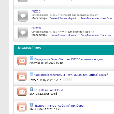
ПЕ210
Сетевой шлюз RS-485 <-> Ethernet для доступа к сервису
Модераторы:
Евгений Багаев
,
dsyabitov
,
Анна Малыгина
,
Илья Глан
ПВ210
Сетевой шлюз RS-485 <-> Wi-Fi для доступа к сервису
Модераторы:
Евгений Багаев
,
dsyabitov
,
Анна Малыгина
,
Илья Глан
Заголовок
/
Автор
Передача в OwenCloud из ПР200 времени и даты
Artemid
, 05.08.2026 15:10
События в телеграмм - есть ли альтернатива? Макс?
1
2
Lexz77
, 14.02.2026 15:37
ПЧ ESQ в OwenCloud
BKK
, 05.12.2025 10:56
Экспорт-импорт событий прибора
SlavikP
, 04.11.2025 12:21