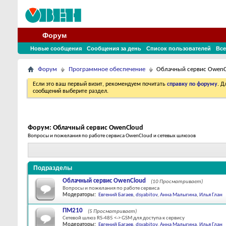
Форум
Новые сообщения
Сообщения за день
Список пользователей
Все
Форум
Программное обеспечение
Облачный сервис OwenC
Если это ваш первый визит, рекомендуем почитать
справку по форуму
. 
сообщений выберите раздел.
Форум:
Облачный сервис OwenCloud
Вопросы и пожелания по работе сервиса OwenCloud и сетевых шлюзов
Подразделы
Облачный сервис OwenCloud
(10 Просматривает)
Вопросы и пожелания по работе сервиса
Модераторы:
Евгений Багаев
,
dsyabitov
,
Анна Малыгина
,
Илья Глан
ПМ210
(5 Просматривает)
Сетевой шлюз RS-485 <-> GSM для доступа к сервису
Модераторы:
Евгений Багаев
,
dsyabitov
,
Анна Малыгина
,
Илья Глан