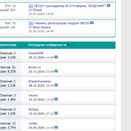
Тем: 14
ПЕ210 + расходомер ВСЭ-М фирмы "ВОДОМЕР"
щений: 401
от
FPavel
22.05.2026,
19:09
Тем: 10
Сменить регистрацию модуля ПВ210
щений: 145
от
Иван Билык
22.06.2026,
16:43
росмотров
Последнее сообщение от
Ответов: 5
Pavel5698
ров: 2,550
29.11.2024,
16:40
тветов: 25
krmts.ru
ров: 8,258
23.11.2024,
23:06
Ответов: 1
Юрий Конаков
ров: 1,526
28.10.2024,
10:44
Ответов: 3
imaex
ров: 1,404
14.10.2024,
14:18
Ответов: 0
Barbus
ров: 1,145
13.10.2024,
07:15
тветов: 13
melky
ров: 3,744
26.09.2024,
16:46