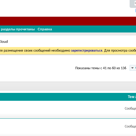
 разделы прочитаны
Справка
loud
Для размещения своих сообщений необходимо
зарегистрироваться
. Для просмотра соо
Показаны темы с 41 по 60 из 136
Тем 
Сообще
Сообще