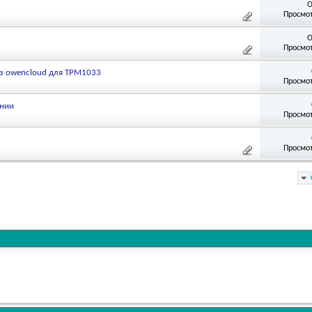
О
Просмот
О
Просмот
з owencloud для ТРМ1033
Просмот
ании
Просмот
Просмот