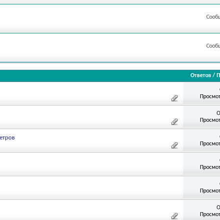
Сооб
Сооб
Ответов
/
П
Просмот
О
Просмот
етров
Просмот
Просмот
Просмот
О
Просмот