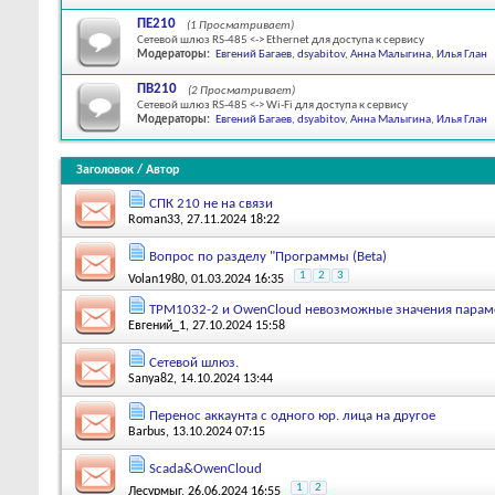
ПЕ210
(1 Просматривает)
Сетевой шлюз RS-485 <-> Ethernet для доступа к сервису
Модераторы:
Евгений Багаев
,
dsyabitov
,
Анна Малыгина
,
Илья Глан
ПВ210
(2 Просматривает)
Сетевой шлюз RS-485 <-> Wi-Fi для доступа к сервису
Модераторы:
Евгений Багаев
,
dsyabitov
,
Анна Малыгина
,
Илья Глан
Заголовок
/
Автор
СПК 210 не на связи
Roman33
, 27.11.2024 18:22
Вопрос по разделу "Программы (Beta)
1
2
3
Volan1980
, 01.03.2024 16:35
ТРМ1032-2 и OwenCloud невозможные значения парам
Евгений_1
, 27.10.2024 15:58
Сетевой шлюз.
Sanya82
, 14.10.2024 13:44
Перенос аккаунта с одного юр. лица на другое
Barbus
, 13.10.2024 07:15
Scada&OwenCloud
1
2
Лесурмыг
, 26.06.2024 16:55