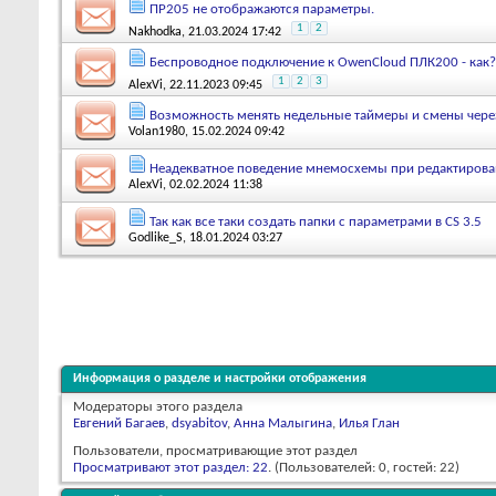
ПР205 не отображаются параметры.
1
2
Nakhodka
, 21.03.2024 17:42
Беспроводное подключение к OwenCloud ПЛК200 - как?
1
2
3
AlexVi
, 22.11.2023 09:45
Возможность менять недельные таймеры и смены чере
Volan1980
, 15.02.2024 09:42
Неадекватное поведение мнемосхемы при редактиров
AlexVi
, 02.02.2024 11:38
Так как все таки создать папки с параметрами в CS 3.5
Godlike_S
, 18.01.2024 03:27
Информация о разделе и настройки отображения
Модераторы этого раздела
Евгений Багаев
,
dsyabitov
,
Анна Малыгина
,
Илья Глан
Пользователи, просматривающие этот раздел
Просматривают этот раздел: 22
. (Пользователей: 0, гостей: 22)