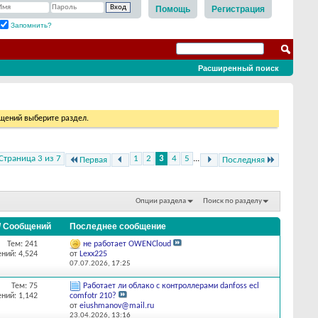
Помощь
Регистрация
Запомнить?
Расширенный поиск
бщений выберите раздел.
Страница 3 из 7
1
2
3
4
5
...
Первая
Последняя
Опции раздела
Поиск по разделу
/ Сообщений
Последнее сообщение
Тем: 241
не работает OWENCloud
ний: 4,524
от
Lexx225
07.07.2026,
17:25
Тем: 75
Работает ли облако с контроллерами danfoss ecl
ний: 1,142
comfotr 210?
от
eiushmanov@mail.ru
23.04.2026,
13:16