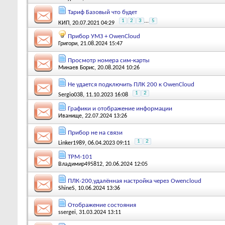
Тариф Базовый что будет
1
2
3
...
5
КИП
, 20.07.2021 04:29
Прибор УМЗ + OwenCloud
Григори
, 21.08.2024 15:47
Просмотр номера сим-карты
Минаев Борис
, 20.08.2024 10:26
Не удается подключить ПЛК 200 к OwenCloud
1
2
Sergio038
, 11.10.2023 16:08
Графики и отображение информации
Иванище
, 22.07.2024 13:26
Прибор не на связи
1
2
Linker1989
, 06.04.2023 09:11
ТРМ-101
Владимир495812
, 20.06.2024 12:05
ПЛК-200,удалённая настройка через Owencloud
ShineS
, 10.06.2024 13:36
Отображение состояния
ssergei
, 31.03.2024 13:11