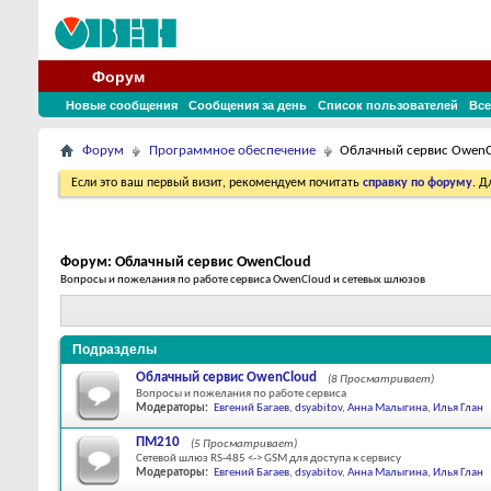
Форум
Новые сообщения
Сообщения за день
Список пользователей
Все
Форум
Программное обеспечение
Облачный сервис OwenC
Если это ваш первый визит, рекомендуем почитать
справку по форуму
. 
Форум:
Облачный сервис OwenCloud
Вопросы и пожелания по работе сервиса OwenCloud и сетевых шлюзов
Подразделы
Облачный сервис OwenCloud
(8 Просматривает)
Вопросы и пожелания по работе сервиса
Модераторы:
Евгений Багаев
,
dsyabitov
,
Анна Малыгина
,
Илья Глан
ПМ210
(5 Просматривает)
Сетевой шлюз RS-485 <-> GSM для доступа к сервису
Модераторы:
Евгений Багаев
,
dsyabitov
,
Анна Малыгина
,
Илья Глан