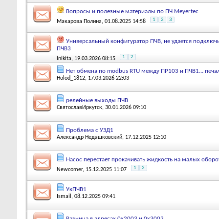
Вопросы и полезные материалы по ПЧ Meyertec
1
2
3
Макарова Полина
, 01.08.2025 14:58
Универсальный конфигуратор ПЧВ, не удается подключи
ПЧВ3
1
2
lnikita
, 19.03.2026 08:15
Нет обмена по modbus RTU между ПР103 и ПЧВ1... печа
Holod_1812
, 17.03.2026 22:03
релейные выходы ПЧВ
СвятославИркутск
, 30.01.2026 09:10
Проблема с УЗД1
Александр Недашковский
, 17.12.2025 12:10
Насос перестает прокачивать жидкость на малых оборо
1
2
Newcomer
, 15.12.2025 11:07
УкПЧВ1
Ismail
, 08.12.2025 09:41
Разница в адресах 0х2003 и 0х3003