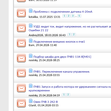
Bam
, 30.05.2026 11:19
Проблема с подключеним датчика 4-20мА
1
2
3
...
5
kotakka
, 15.07.2025 13:31
УЗД1 видит ток, видит напряжение, но не расчитывает 
Ошибки 21 22
1
2
Andrey2026
, 18.03.2026 16:43
Подключение внешних кнопок к пчв1
Bam
, 29.04.2026 11:40
Подбор шкафа для двух ПЧВ1-11К-В[М01]
novinky
, 25.04.2026 08:25
ПЧВ1. Переключение канала управления.
novinky
, 25.04.2026 03:55
ПЧВ1 Запуск и работа мотора не удержанием сигнала н
кратковременн
1
2
novinky
, 25.04.2026 04:19
Овен ПЧВ 3 2К2-В
Glanit
, 01.04.2026 03:15