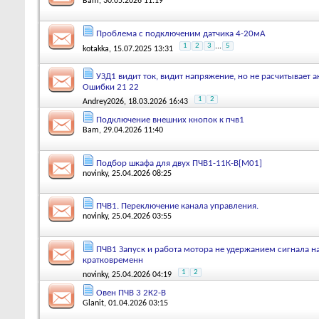
Bam
, 30.05.2026 11:19
Проблема с подключеним датчика 4-20мА
1
2
3
...
5
kotakka
, 15.07.2025 13:31
УЗД1 видит ток, видит напряжение, но не расчитывает 
Ошибки 21 22
1
2
Andrey2026
, 18.03.2026 16:43
Подключение внешних кнопок к пчв1
Bam
, 29.04.2026 11:40
Подбор шкафа для двух ПЧВ1-11К-В[М01]
novinky
, 25.04.2026 08:25
ПЧВ1. Переключение канала управления.
novinky
, 25.04.2026 03:55
ПЧВ1 Запуск и работа мотора не удержанием сигнала н
кратковременн
1
2
novinky
, 25.04.2026 04:19
Овен ПЧВ 3 2К2-В
Glanit
, 01.04.2026 03:15