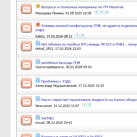
Вопросы и полезные материалы по ПЧ Meyertec
1
2
3
Макарова Полина
, 01.08.2025 14:58
Универсальный конфигуратор ПЧВ, не удается подключи
ПЧВ3
1
2
lnikita
, 19.03.2026 08:15
Нет обмена по modbus RTU между ПР103 и ПЧВ1... печа
Holod_1812
, 17.03.2026 22:03
релейные выходы ПЧВ
СвятославИркутск
, 30.01.2026 09:10
Проблема с УЗД1
Александр Недашковский
, 17.12.2025 12:10
Насос перестает прокачивать жидкость на малых оборо
1
2
Newcomer
, 15.12.2025 11:07
УкПЧВ1
Ismail
, 08.12.2025 09:41
Разница в адресах 0х2003 и 0х3003