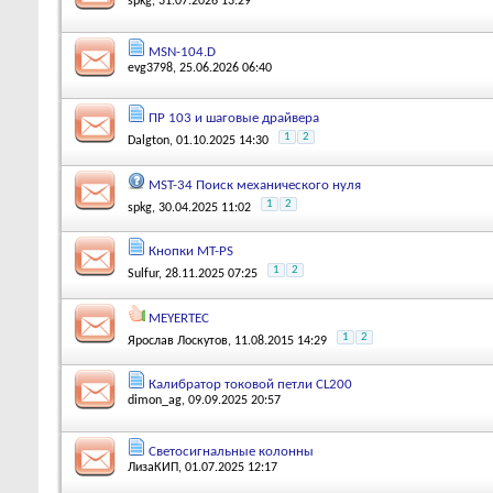
spkg
, 31.07.2026 13:29
MSN-104.D
evg3798
, 25.06.2026 06:40
ПР 103 и шаговые драйвера
1
2
Dalgton
, 01.10.2025 14:30
MST-34 Поиск механического нуля
1
2
spkg
, 30.04.2025 11:02
Кнопки MT-PS
1
2
Sulfur
, 28.11.2025 07:25
MEYERTEC
1
2
Ярослав Лоскутов
, 11.08.2015 14:29
Калибратор токовой петли CL200
dimon_ag
, 09.09.2025 20:57
Светосигнальные колонны
ЛизаКИП
, 01.07.2025 12:17