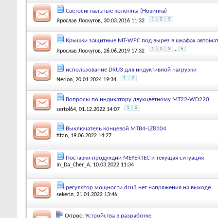
Светосигнальные колонны (Новинка)
1
2
3
Ярослав Лоскутов
, 30.03.2016 11:32
Крышки защитные MT-WPC под вырез в шкафах автома
1
2
3
...
5
Ярослав Лоскутов
, 26.06.2019 17:32
использование DRU3 для индуктивной нагрузки
1
2
Nerion
, 20.01.2024 19:34
Вопросы по индикатору двухцветному MT22-WD220
1
2
sertol64
, 01.12.2022 14:07
Выключатель концевой MTB4-LZ8104
titan
, 19.06.2022 14:27
Поставки продукции MEYERTEC и текущая ситуация
In_Da_Cher_A
, 10.03.2022 11:34
регулятор мощности dru3 нет напряжения на выходе
sekerin
, 21.01.2022 13:46
Опрос:
Устройства в разработке