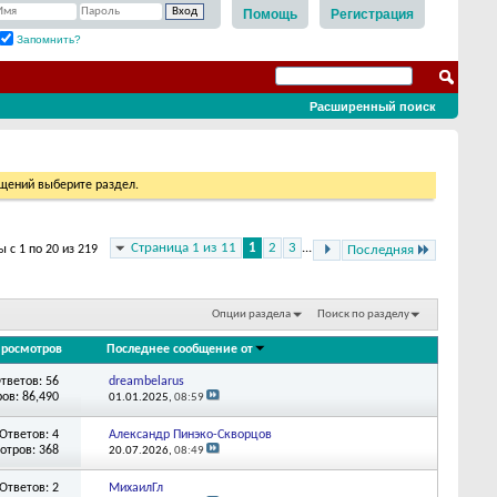
Помощь
Регистрация
Запомнить?
Расширенный поиск
бщений выберите раздел.
Страница 1 из 11
1
2
3
...
 с 1 по 20 из 219
Последняя
Опции раздела
Поиск по разделу
росмотров
Последнее сообщение от
тветов: 56
dreambelarus
ов: 86,490
01.01.2025,
08:59
Ответов: 4
Александр Пинэко-Скворцов
отров: 368
20.07.2026,
08:49
Ответов: 2
МихаилГл