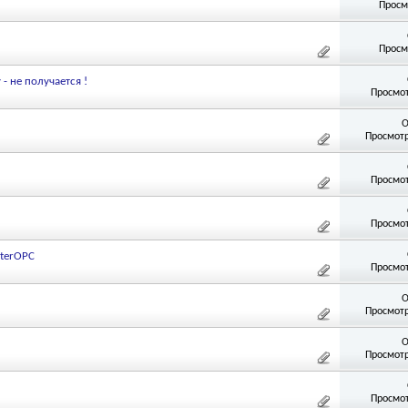
Просм
Просм
 не получается !
Просмот
О
Просмотр
Просмот
Просмот
sterOPC
Просмот
О
Просмотр
О
Просмотр
Просмот