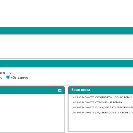
емы по...
ию
убыванию
Ваши права
Вы
не можете
создавать новые темы
Вы
не можете
отвечать в темах
Вы
не можете
прикреплять вложени
Вы
не можете
редактировать свои с