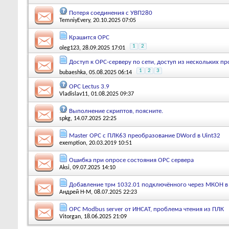
Потеря соединения с УВП280
TemniyEvery
, 20.10.2025 07:05
Крашится ОРС
1
2
oleg123
, 28.09.2025 17:01
Доступ к OPC-серверу по сети, доступ из нескольких п
1
2
3
bubaeshka
, 05.08.2025 06:14
OPC Lectus 3.9
Vladislav11
, 01.08.2025 09:37
Выполнение скриптов, поясните.
spkg
, 14.07.2025 22:25
Master OPC с ПЛК63 преобразование DWord в Uint32
exemption
, 20.03.2019 10:51
Ошибка при опросе состояния OPC сервера
Aksi
, 09.07.2025 14:10
Добавление трм 1032.01 подключённого через МКОН 
Андрей Н-М
, 08.07.2025 22:23
ОPC Modbus server от ИНСАТ, проблема чтения из ПЛК
Vitorgan
, 18.06.2025 21:09