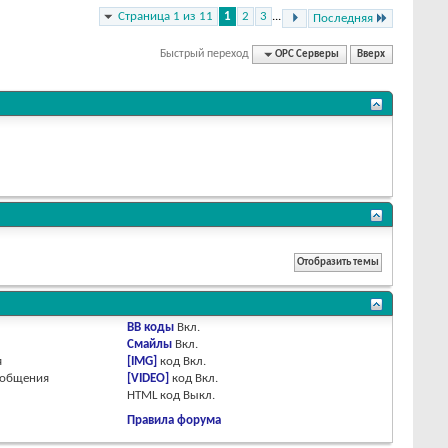
Страница 1 из 11
1
2
3
...
Последняя
Быстрый переход
OPC Серверы
Вверх
BB коды
Вкл.
Смайлы
Вкл.
я
[IMG]
код
Вкл.
ообщения
[VIDEO]
код
Вкл.
HTML код
Выкл.
Правила форума