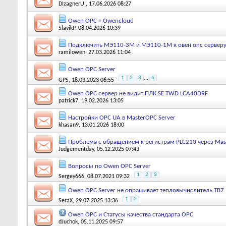
DIzagnerUI
, 17.06.2026 08:27
Owen OPC + Owencloud
SlavikP
, 08.04.2026 10:39
Подключить МЭ110-3М и МЭ110-1М к овен опс серверу -
ramilowen
, 27.03.2026 11:04
Owen OPC Server
1
2
3
...
6
GPS
, 18.03.2023 06:55
Owen OPC сервер не видит ПЛК SE TWD LCA40DRF
patrick7
, 19.02.2026 13:05
Настройки OPC UA в MasterOPC Server
khasan9
, 13.01.2026 18:00
Проблема с обращением к регистрам PLC210 через Ma
Judgementday
, 05.12.2025 07:43
Вопросы по Owen OPC Server
1
2
3
Sergey666
, 08.07.2021 09:32
Owen OPC Server не опрашивает тепловычислитель ТВ7
1
2
SeraX
, 29.07.2025 13:36
Owen OPC и Статусы качества стандарта OPC
dJuchok
, 05.11.2025 09:57