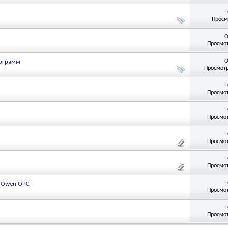
Просм
О
Просмот
О
рограмм
Просмотр
Просмот
Просмот
Просмот
Просмот
в Owen OPC
Просмот
Просмот