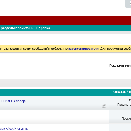
 разделы прочитаны
Справка
Для размещения своих сообщений необходимо
зарегистрироваться
. Для просмотра соо
Показаны темы
Ответов
/
П
О
ЕН ОРС сервер.
Просмотр
Просм
в из Simple SCADA