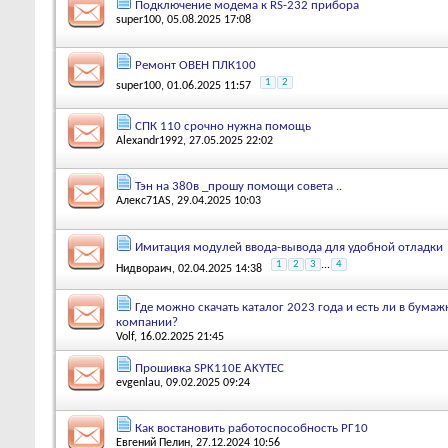
Подключение модема к RS-232 прибора
super100
, 05.08.2025 17:08
Ремонт ОВЕН ПЛК100
1
2
super100
, 01.06.2025 11:57
СПК 110 срочно нужна помощь
Alexandr1992
, 27.05.2025 22:02
Тэн на 380в _прошу помощи совета ..
Алекс71AS
, 29.04.2025 10:03
Имитация модулей ввода-вывода для удобной отладки
1
2
3
...
4
Нидвораич
, 02.04.2025 14:38
Где можно скачать каталог 2023 года и есть ли в бума
компании?
Volf
, 16.02.2025 21:45
Прошивка SPK110E AKYTEC
evgenlau
, 09.02.2025 09:24
Как востановить работоспособность РГ10
Евгений Пелин
, 27.12.2024 10:56