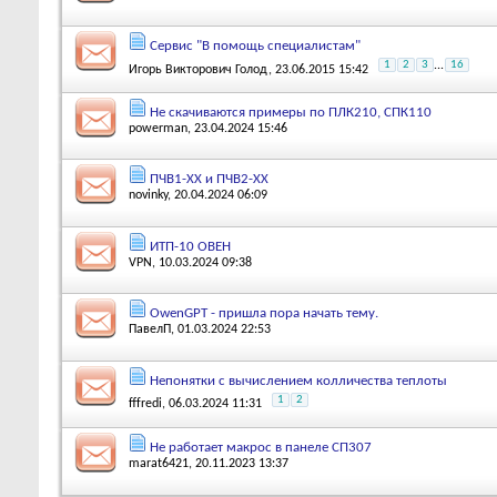
Сервис "В помощь специалистам"
1
2
3
...
16
Игорь Викторович Голод
, 23.06.2015 15:42
Не скачиваются примеры по ПЛК210, СПК110
powerman
, 23.04.2024 15:46
ПЧВ1-ХХ и ПЧВ2-ХХ
novinky
, 20.04.2024 06:09
ИТП-10 ОВЕН
VPN
, 10.03.2024 09:38
OwenGPT - пришла пора начать тему.
ПавелП
, 01.03.2024 22:53
Непонятки с вычислением колличества теплоты
1
2
fffredi
, 06.03.2024 11:31
Не работает макрос в панеле СП307
marat6421
, 20.11.2023 13:37