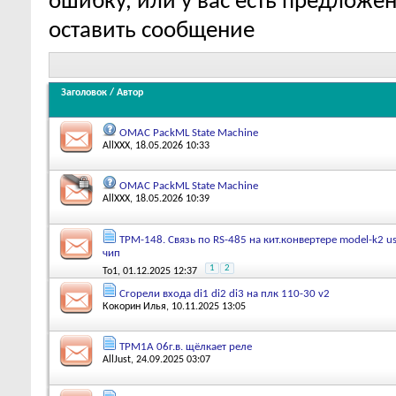
ошибку, или у вас есть предложе
оставить сообщение
Заголовок
/
Автор
OMAC PackML State Machine
AllXXX
, 18.05.2026 10:33
OMAC PackML State Machine
AllXXX
, 18.05.2026 10:39
ТРМ-148. Связь по RS-485 на кит.конвертере model-k2 u
чип
1
2
To1
, 01.12.2025 12:37
Сгорели входа di1 di2 di3 на плк 110-30 v2
Кокорин Илья
, 10.11.2025 13:05
ТРМ1А 06г.в. щёлкает реле
AllJust
, 24.09.2025 03:07