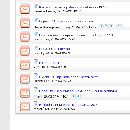
Как востановить работоспособность РГ10
Евгений Пелин
, 27.12.2024 10:56
Сервис "В помощь специалистам"
1
2
3
...
16
Игорь Викторович Голод
, 23.06.2015 15:42
Не скачиваются примеры по ПЛК210, СПК110
powerman
, 23.04.2024 15:46
ПЧВ1-ХХ и ПЧВ2-ХХ
novinky
, 20.04.2024 06:09
ИТП-10 ОВЕН
VPN
, 10.03.2024 09:38
OwenGPT - пришла пора начать тему.
ПавелП
, 01.03.2024 22:53
Непонятки с вычислением колличества теплоты
1
2
fffredi
, 06.03.2024 11:31
Не работает макрос в панеле СП307
marat6421
, 20.11.2023 13:37