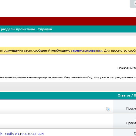
 разделы прочитаны
Справка
Для размещения своих сообщений необходимо
зарегистрироваться
. Для просмотра соо
Показаны те
т данная информация в нашем разделе, или вы обнаружили ошибку, или у вас есть предложения
Ответов
/
П
Просм
Просм
О
sb--rs485 с CH340/341 чип