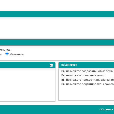
емы по...
ию
убыванию
Ваши права
Вы
не можете
создавать новые темы
Вы
не можете
отвечать в темах
Вы
не можете
прикреплять вложени
Вы
не можете
редактировать свои с
Обратная 