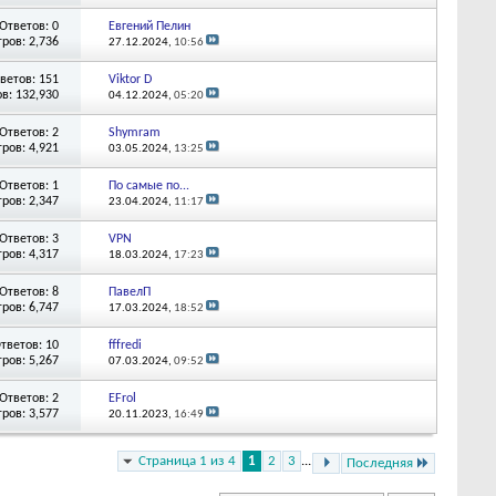
Ответов: 0
Евгений Пелин
ров: 2,736
27.12.2024,
10:56
ветов: 151
Viktor D
в: 132,930
04.12.2024,
05:20
Ответов: 2
Shymram
ров: 4,921
03.05.2024,
13:25
Ответов: 1
По самые по...
ров: 2,347
23.04.2024,
11:17
Ответов: 3
VPN
ров: 4,317
18.03.2024,
17:23
Ответов: 8
ПавелП
ров: 6,747
17.03.2024,
18:52
тветов: 10
fffredi
ров: 5,267
07.03.2024,
09:52
Ответов: 2
EFrol
ров: 3,577
20.11.2023,
16:49
Страница 1 из 4
1
2
3
...
Последняя