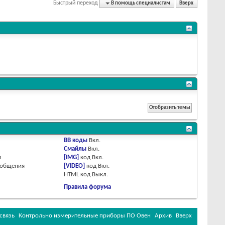
Быстрый переход
В помощь специалистам
Вверх
BB коды
Вкл.
Смайлы
Вкл.
я
[IMG]
код
Вкл.
ообщения
[VIDEO]
код
Вкл.
HTML код
Выкл.
Правила форума
связь
Контрольно измерительные приборы ПО Овен
Архив
Вверх