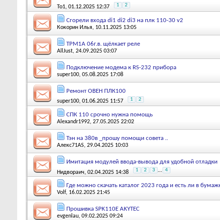
1
2
To1
, 01.12.2025 12:37
Сгорели входа di1 di2 di3 на плк 110-30 v2
Кокорин Илья
, 10.11.2025 13:05
ТРМ1А 06г.в. щёлкает реле
AllJust
, 24.09.2025 03:07
Подключение модема к RS-232 прибора
super100
, 05.08.2025 17:08
Ремонт ОВЕН ПЛК100
1
2
super100
, 01.06.2025 11:57
СПК 110 срочно нужна помощь
Alexandr1992
, 27.05.2025 22:02
Тэн на 380в _прошу помощи совета ..
Алекс71AS
, 29.04.2025 10:03
Имитация модулей ввода-вывода для удобной отладки
1
2
3
...
4
Нидвораич
, 02.04.2025 14:38
Где можно скачать каталог 2023 года и есть ли в бума
Volf
, 16.02.2025 21:45
Прошивка SPK110E AKYTEC
evgenlau
, 09.02.2025 09:24