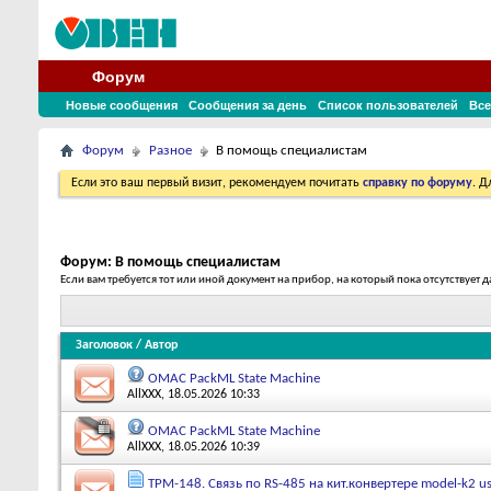
Форум
Новые сообщения
Сообщения за день
Список пользователей
Все
Форум
Разное
В помощь специалистам
Если это ваш первый визит, рекомендуем почитать
справку по форуму
. 
Форум:
В помощь специалистам
Если вам требуется тот или иной документ на прибор, на который пока отсутствуе
Заголовок
/
Автор
OMAC PackML State Machine
AllXXX
, 18.05.2026 10:33
OMAC PackML State Machine
AllXXX
, 18.05.2026 10:39
ТРМ-148. Связь по RS-485 на кит.конвертере model-k2 u