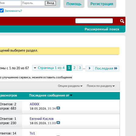
Помощь
Регистрация
Запомнить?
Расширенный поиск
бщений выберите раздел.
Страница 1 из 4
1
2
3
...
мы с 1 по 20 из 67
Последняя
 по улучшению сервиса, можете оставить сообщение
Опции раздела
Поиск по разделу
росмотров
Последнее сообщение от
Ответов: 2
AllXXX
отров: 683
18.05.2026,
15:34
Ответов: 1
Евгений Кислов
отров: 230
18.05.2026,
11:03
тветов: 14
To1