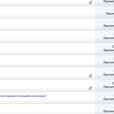
Просмот
Просм
Просмот
Просмот
О
Просмот
Просмот
Просмот
О
Просмот
жном варианте в вашей компании?
Просмот
Просмот