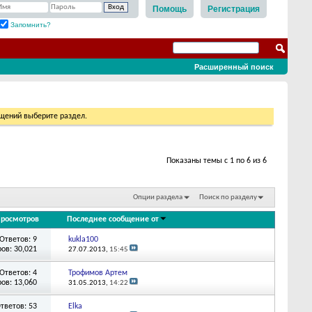
Помощь
Регистрация
Запомнить?
Расширенный поиск
бщений выберите раздел.
Показаны темы с 1 по 6 из 6
Опции раздела
Поиск по разделу
росмотров
Последнее сообщение от
Ответов: 9
kukla100
ов: 30,021
27.07.2013,
15:45
Ответов: 4
Трофимов Артем
ов: 13,060
31.05.2013,
14:22
тветов: 53
Elka