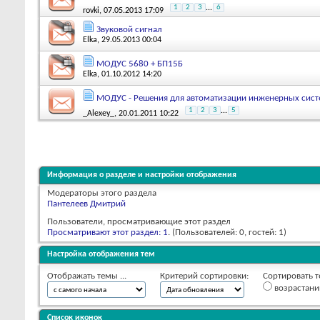
1
2
3
...
6
rovki
, 07.05.2013 17:09
Звуковой сигнал
Elka
, 29.05.2013 00:04
МОДУС 5680 + БП15Б
Elka
, 01.10.2012 14:20
МОДУС - Решения для автоматизации инженерных сист
1
2
3
...
5
_Alexey_
, 20.01.2011 10:22
Информация о разделе и настройки отображения
Модераторы этого раздела
Пантелеев Дмитрий
Пользователи, просматривающие этот раздел
Просматривают этот раздел: 1
. (Пользователей: 0, гостей: 1)
Настройка отображения тем
Отображать темы ...
Критерий сортировки:
Сортировать т
возрастан
Список иконок