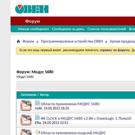
Форум
Новые сообщения
Сообщения за день
Список пользователей
Все
Форум
Программируемые устройства ОВЕН
Архив продук
Если это ваш первый визит, рекомендуем почитать
справку по форуму
. 
Форум:
Модус 5680
Модус 5680
Заголовок
/
Автор
Области применения МОДУС 5680
rovki
, 14.05.2013 16:35
ФБ CLOCK в МОДУС 5680 v.2.86 с OwenLogic 1.7beta50
Elka
, 24.05.2013 12:51
Области применения модулей МОДУС