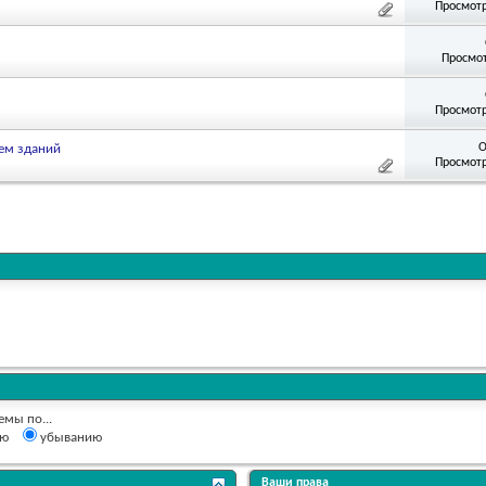
Просмотр
Просмот
Просмотр
О
ем зданий
Просмотр
емы по...
ию
убыванию
Ваши права