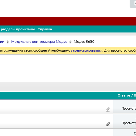
 разделы прочитаны
Справка
ции
Модульные контроллеры Модус
Модус 5680
Для размещения своих сообщений необходимо
зарегистрироваться
. Для просмотра соо
Ответов
/
П
Просмотр
Просмотр
О