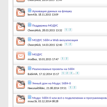
CheeryNick
, 28.09.2017 11:49
Архивация данных на флешку
kem41k
, 18.11.2015 13:09
Поддержка МОДУС
1
2
CheeryNick
, 28.03.2015 13:32
МОДУС 5684 и Web визуализация
1
2
CheeryNick
, 14.03.2015 12:40
МОДУС
1
2
modbus
, 10.01.2015 17:47
Реализованые проекты на 5684
1
2
3
...
4
BabinVA
, 17.12.2014 15:17
Умный дом на Модус 5684-0
1
2
Николай58dec
, 21.08.2014 19:51
Модус 5684-0 или всё о подключении и программиров
mouc1k
, 03.12.2014 08:28