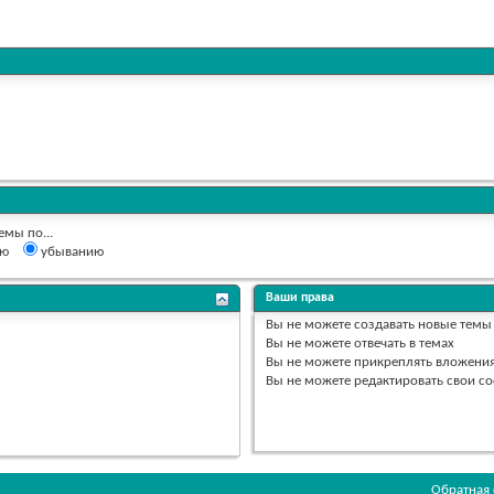
емы по...
ию
убыванию
Ваши права
Вы
не можете
создавать новые темы
Вы
не можете
отвечать в темах
Вы
не можете
прикреплять вложени
Вы
не можете
редактировать свои с
Обратная 