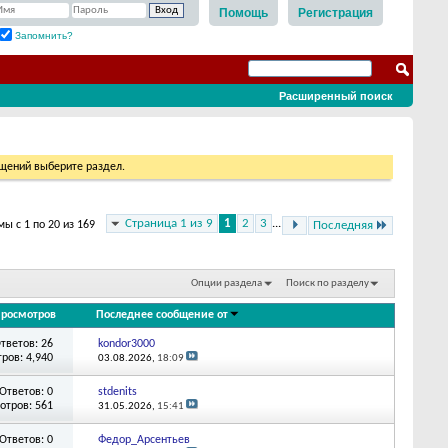
Помощь
Регистрация
Запомнить?
Расширенный поиск
бщений выберите раздел.
Страница 1 из 9
1
2
3
...
ы с 1 по 20 из 169
Последняя
Опции раздела
Поиск по разделу
росмотров
Последнее сообщение от
тветов: 26
kondor3000
ров: 4,940
03.08.2026,
18:09
Ответов: 0
stdenits
отров: 561
31.05.2026,
15:41
Ответов: 0
Федор_Арсентьев