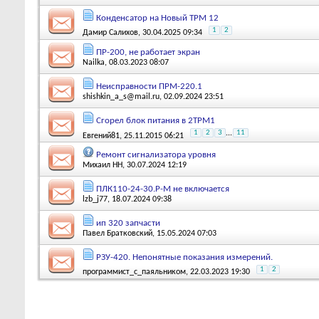
Конденсатор на Новый ТРМ 12
1
2
Дамир Салихов
, 30.04.2025 09:34
ПР-200, не работает экран
Nailka
, 08.03.2023 08:07
Неисправности ПРМ-220.1
shishkin_a_s@mail.ru
, 02.09.2024 23:51
Сгорел блок питания в 2ТРМ1
1
2
3
...
11
Евгений81
, 25.11.2015 06:21
Ремонт сигнализатора уровня
Михаил НН
, 30.07.2024 12:19
ПЛК110-24-30.Р-М не включается
lzb_j77
, 18.07.2024 09:38
ип 320 запчасти
Павел Братковский
, 15.05.2024 07:03
РЗУ-420. Непонятные показания измерений.
1
2
программист_с_паяльником
, 22.03.2023 19:30