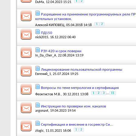
1
2
DuMa
, 12.04.2023 15:21
Разрешение на применение программируемых реле ПР-
котельных установок.
1
2
Алексей КИПОВЕЦ
, 05.04.2018 14:18
ПД150
nick2015
, 16.12.2022 06:40
РЗУ-420 и срок поверки
In_Da_Cher_A
, 22.08.2024 13:19
Лицензирование пользовательской программы
Евгений_1
, 25.07.2024 19:25
Вопросы по теме метрология и сертификация
1
2
3
...
15
Феоктистов М.В.
, 30.12.2011 13:08
Инструкция по проверки изм. каналов
argonavt
, 19.04.2023 19:54
Сертификация и внесение в госреестр Си...
1
2
zlogic
, 11.01.2021 16:06