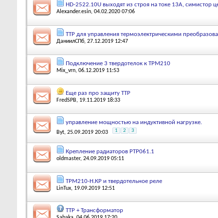
HD-2522.10U выходят из строя на токе 13A, симистор ц
Alexander.esin
, 04.02.2020 07:06
ТТР для управления термоэлектрическими преобразова
ДаниилСПб
, 27.12.2019 12:47
Подключение 3 твердотелок к ТРМ210
Mix_vrn
, 06.12.2019 11:53
Еще раз про защиту ТТР
FredSPB
, 19.11.2019 18:33
управление мощностью на индуктивной нагрузке.
1
2
3
Byt
, 25.09.2019 20:03
Крепление радиаторов РТР061.1
oldmaster
, 24.09.2019 05:11
ТРМ210-Н.КР и твердотельное реле
LinTux
, 19.09.2019 12:51
ТТР + Трансформатор
Sabaka
, 04.06.2019 17:20