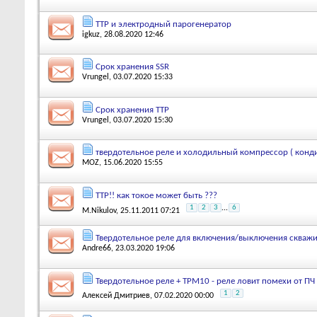
ТТР и электродный парогенератор
igkuz
, 28.08.2020 12:46
Срок хранения SSR
Vrungel
, 03.07.2020 15:33
Срок хранения ТТР
Vrungel
, 03.07.2020 15:30
твердотельное реле и холодильный компрессор ( конд
MOZ
, 15.06.2020 15:55
ТТР!! как токое может быть ???
1
2
3
...
6
M.Nikulov
, 25.11.2011 07:21
Твердотельное реле для включения/выключения скважин
Andre66
, 23.03.2020 19:06
Твердотельное реле + ТРМ10 - реле ловит помехи от ПЧ
1
2
Алексей Дмитриев
, 07.02.2020 00:00