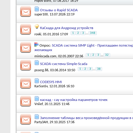
Popov Boris
, 07.08.2017 16:29
Отзывы о Rapid SCADA
super100
, 13.07.2026 22:19
КаСкада для Андроид устройств
1
2
3
...
348
rovki
, 05.01.2016 17:09
Опрос:
SCADA система SIMP Light - Приглашаем потестир
желающих
1
2
3
...
32
miniscada.com
, 02.05.2007 22:36
SCADA-система Simple-Scada
1
2
3
...
38
psserg.86
, 03.06.2014 10:50
CODESYS HMI
KarSonSv
, 12.01.2026 16:10
каскад - сау настройка параметров точек
Vniief
, 20.11.2025 11:46
Заполнение таблицы веса произведённой продукции в 
Party3AH
, 29.10.2025 17:36