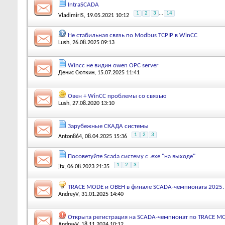
IntraSCADA
1
2
3
...
14
VladimirIS
, 19.05.2021 10:12
Не стабильная связь по Modbus TCPIP в WinCC
Lush
, 26.08.2025 09:13
Wincc не видин owen OPC server
Денис Сюткин
, 15.07.2025 11:41
Овен + WinCC проблемы со связью
Lush
, 27.08.2020 13:10
Зарубежные СКАДА системы
1
2
3
Anton864
, 08.04.2025 15:36
Посоветуйте Scada систему с .exe "на выходе"
1
2
3
jtx
, 06.08.2023 21:35
TRACE MODE и ОВЕН в финале SCADA-чемпионата 2025.
AndreyV
, 31.01.2025 14:40
Открыта регистрация на SCADA-чемпионат по TRACE M
AndreyV
, 18.11.2024 10:12