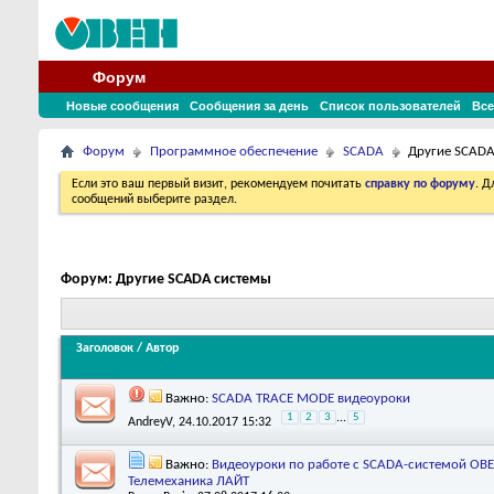
Форум
Новые сообщения
Сообщения за день
Список пользователей
Все
Форум
Программное обеспечение
SCADA
Другие SCADA
Если это ваш первый визит, рекомендуем почитать
справку по форуму
. 
сообщений выберите раздел.
Форум:
Другие SCADA системы
Заголовок
/
Автор
Важно:
SCADA TRACE MODE видеоуроки
1
2
3
...
5
AndreyV
, 24.10.2017 15:32
Важно:
Видеоуроки по работе с SCADA-системой ОВ
Телемеханика ЛАЙТ