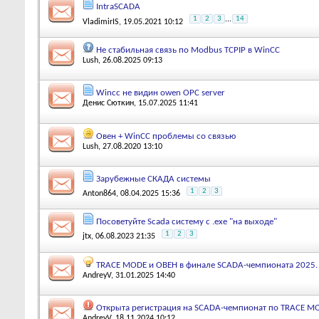
IntraSCADA
1
2
3
...
14
VladimirIS
, 19.05.2021 10:12
Не стабильная связь по Modbus TCPIP в WinCC
Lush
, 26.08.2025 09:13
Wincc не видин owen OPC server
Денис Сюткин
, 15.07.2025 11:41
Овен + WinCC проблемы со связью
Lush
, 27.08.2020 13:10
Зарубежные СКАДА системы
1
2
3
Anton864
, 08.04.2025 15:36
Посоветуйте Scada систему с .exe "на выходе"
1
2
3
jtx
, 06.08.2023 21:35
TRACE MODE и ОВЕН в финале SCADA-чемпионата 2025.
AndreyV
, 31.01.2025 14:40
Открыта регистрация на SCADA-чемпионат по TRACE M
AndreyV
, 18.11.2024 10:12