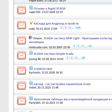
Popov Boris
, 07.08.2017 16:29
Отзывы о Rapid SCADA
super100
, 13.07.2026 22:19
КаСкада для Андроид устройств
1
2
3
...
348
rovki
, 05.01.2016 17:09
Опрос:
SCADA система SIMP Light - Приглашаем потестир
желающих
1
2
3
...
32
miniscada.com
, 02.05.2007 22:36
SCADA-система Simple-Scada
1
2
3
...
38
psserg.86
, 03.06.2014 10:50
CODESYS HMI
KarSonSv
, 12.01.2026 16:10
каскад - сау настройка параметров точек
Vniief
, 20.11.2025 11:46
Заполнение таблицы веса произведённой продукции в 
Party3AH
, 29.10.2025 17:36