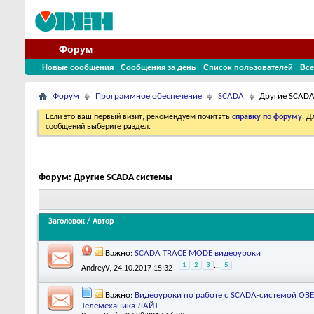
Форум
Новые сообщения
Сообщения за день
Список пользователей
Все
Форум
Программное обеспечение
SCADA
Другие SCADA
Если это ваш первый визит, рекомендуем почитать
справку по форуму
. 
сообщений выберите раздел.
Форум:
Другие SCADA системы
Заголовок
/
Автор
Важно:
SCADA TRACE MODE видеоуроки
1
2
3
...
5
AndreyV
, 24.10.2017 15:32
Важно:
Видеоуроки по работе с SCADA-системой ОВ
Телемеханика ЛАЙТ