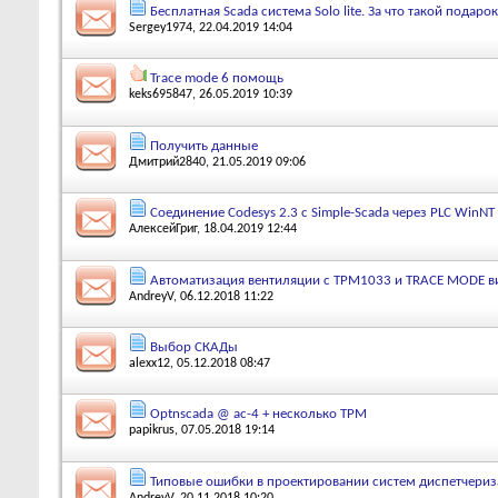
Бесплатная Scada система Solo lite. За что такой подаро
Sergey1974
, 22.04.2019 14:04
Trace mode 6 помощь
keks695847
, 26.05.2019 10:39
Получить данные
Дмитрий2840
, 21.05.2019 09:06
Соединение Codesys 2.3 с Simple-Scada через PLC WinNT
АлексейГриг
, 18.04.2019 12:44
Автоматизация вентиляции с ТРМ1033 и TRACE MODE в
AndreyV
, 06.12.2018 11:22
Выбор СКАДы
alexx12
, 05.12.2018 08:47
Optnscada @ ас-4 + несколько ТРМ
papikrus
, 07.05.2018 19:14
Типовые ошибки в проектировании систем диспетчериз
AndreyV
, 20.11.2018 10:20