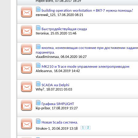
Popov Boris
, 07.08.2017 16:29
building operation workstation + ВКТ-7 нужна помощь!
евгений_125
, 17.06.2020 06:21
Быстродействуйщая скада
IIeroniux
, 25.05.2020 11:46
кнопка, изменяющая состояние при достижении заданн
параметра.
vlaadimirovnaa
, 06.04.2020 16:27
MK210 и Trace mode управление электроприводом
Aleksanrus
, 16.04.2019 14:42
SCADA на Delphi
Why?
, 18.07.2011 05:03
Графика SIMPLIGHT
kip-pribor
, 17.08.2019 15:27
Новая Scada система.
1
2
Strukov-1
, 20.06.2019 13:18