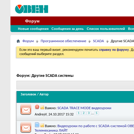
Форум
Новые сообщения
Сообщения за день
Список пользователей
Все
Форум
Программное обеспечение
SCADA
Другие SCADA
Если это ваш первый визит, рекомендуем почитать
справку по форуму
. 
сообщений выберите раздел.
Форум:
Другие SCADA системы
Заголовок
/
Автор
Важно:
SCADA TRACE MODE видеоуроки
1
2
3
...
5
AndreyV
, 24.10.2017 15:32
Важно:
Видеоуроки по работе с SCADA-системой ОВ
Телемеханика ЛАЙТ