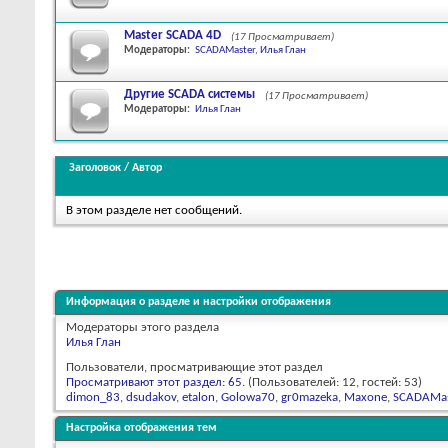
Master SCADA 4D
(17 Просматривает)
Модераторы:
SCADAMaster
,
Илья Глан
Другие SCADA системы
(17 Просматривает)
Модераторы:
Илья Глан
Заголовок
/
Автор
В этом разделе нет сообщений.
Информация о разделе и настройки отображения
Модераторы этого раздела
Илья Глан
Пользователи, просматривающие этот раздел
Просматривают этот раздел: 65
. (Пользователей: 12, гостей: 53)
dimon_83
,
dsudakov
,
etalon
,
Golowa70
,
gr0mazeka
,
Maxone
,
SCADAMas
Настройка отображения тем