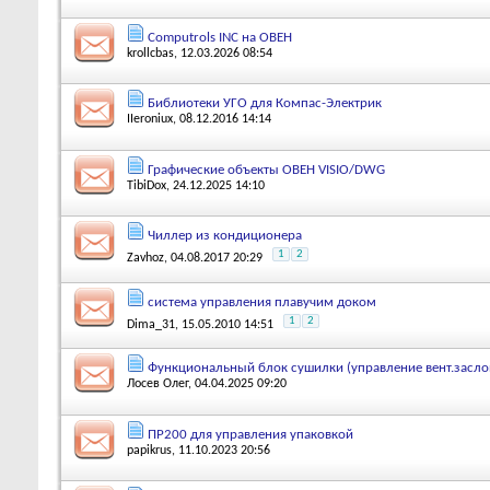
Computrols INC на ОВЕН
krollcbas
, 12.03.2026 08:54
Библиотеки УГО для Компас-Электрик
IIeroniux
, 08.12.2016 14:14
Графические объекты ОВЕН VISIO/DWG
TibiDox
, 24.12.2025 14:10
Чиллер из кондиционера
1
2
Zavhoz
, 04.08.2017 20:29
система управления плавучим доком
1
2
Dima_31
, 15.05.2010 14:51
Функциональный блок сушилки (управление вент.засло
Лосев Олег
, 04.04.2025 09:20
ПР200 для управления упаковкой
papikrus
, 11.10.2023 20:56