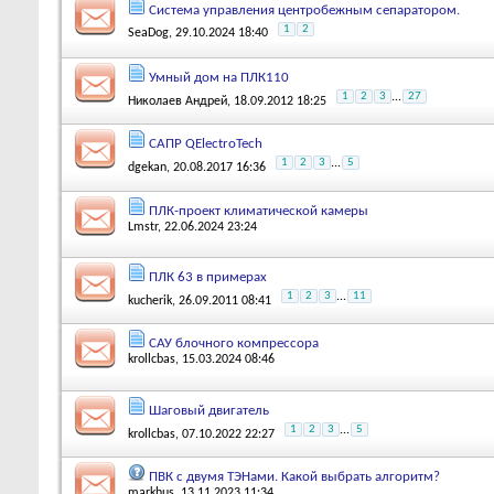
Система управления центробежным сепаратором.
1
2
SeaDog
, 29.10.2024 18:40
Умный дом на ПЛК110
1
2
3
...
27
Николаев Андрей
, 18.09.2012 18:25
САПР QElectroTech
1
2
3
...
5
dgekan
, 20.08.2017 16:36
ПЛК-проект климатической камеры
Lmstr
, 22.06.2024 23:24
ПЛК 63 в примерах
1
2
3
...
11
kucherik
, 26.09.2011 08:41
САУ блочного компрессора
krollcbas
, 15.03.2024 08:46
Шаговый двигатель
1
2
3
...
5
krollcbas
, 07.10.2022 22:27
ПВК с двумя ТЭНами. Какой выбрать алгоритм?
markhus
, 13.11.2023 11:34