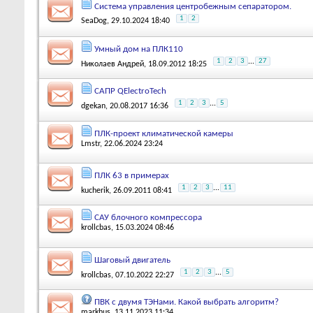
Система управления центробежным сепаратором.
1
2
SeaDog
, 29.10.2024 18:40
Умный дом на ПЛК110
1
2
3
...
27
Николаев Андрей
, 18.09.2012 18:25
САПР QElectroTech
1
2
3
...
5
dgekan
, 20.08.2017 16:36
ПЛК-проект климатической камеры
Lmstr
, 22.06.2024 23:24
ПЛК 63 в примерах
1
2
3
...
11
kucherik
, 26.09.2011 08:41
САУ блочного компрессора
krollcbas
, 15.03.2024 08:46
Шаговый двигатель
1
2
3
...
5
krollcbas
, 07.10.2022 22:27
ПВК с двумя ТЭНами. Какой выбрать алгоритм?
markhus
, 13.11.2023 11:34