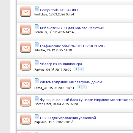
Computrols INC на ОВЕН
krollcbas
, 12.03.2026 08:54
Библиотеки УГО для Компас-Электрик
IIeroniux
, 08.12.2016 14:14
Графические объекты ОВЕН VISIO/DWG
TibiDox
, 24.12.2025 14:10
Чиллер из кондиционера
1
2
Zavhoz
, 04.08.2017 20:29
система управления плавучим доком
1
2
Dima_31
, 15.05.2010 14:51
Функциональный блок сушилки (управление вент.засло
Лосев Олег
, 04.04.2025 09:20
ПР200 для управления упаковкой
papikrus
, 11.10.2023 20:56