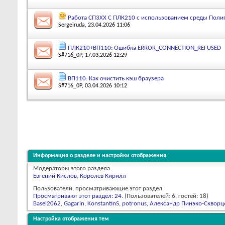
Работа СП3ХХ С ПЛК210 с использованием среды Поли
Sergeiruda
, 23.04.2026 11:06
ПЛК210+ВП110: Ошибка ERROR_CONNECTION_REFUSED
S#716_0P
, 17.03.2026 12:29
ВП110: Как очистить кэш браузера
S#716_0P
, 03.04.2026 10:12
Информация о разделе и настройки отображения
Модераторы этого раздела
Евгений Кислов
,
Королев Кирилл
Пользователи, просматривающие этот раздел
Просматривают этот раздел: 24
. (Пользователей: 6, гостей: 18)
Basel2062
,
Gagarin
,
KonstantinS
,
potronus
,
Александр Пинэко-Скворц
Настройка отображения тем