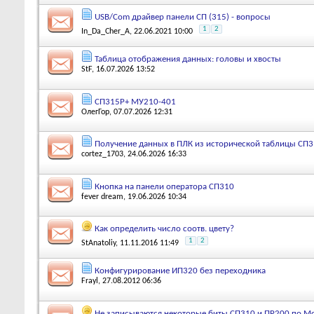
USB/Com драйвер панели СП (315) - вопросы
1
2
In_Da_Cher_A
, 22.06.2021 10:00
Таблица отображения данных: головы и хвосты
StF
, 16.07.2026 13:52
СП315Р+ МУ210-401
ОлегГор
, 07.07.2026 12:31
Получение данных в ПЛК из исторической таблицы СП3
cortez_1703
, 24.06.2026 16:33
Кнопка на панели оператора СП310
fever dream
, 19.06.2026 10:34
Как определить число соотв. цвету?
1
2
StAnatoliy
, 11.11.2016 11:49
Конфигурирование ИП320 без переходника
Frayl
, 27.08.2012 06:36
Не записываются некоторые биты СП310 и ПР200 по M