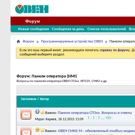
Форум
Новые сообщения
Сообщения за день
Список пользователей
Все
Форум
Программируемые устройства ОВЕН
Панели операт
Если это ваш первый визит, рекомендуем почитать
справку по форуму
. 
сообщений выберите раздел.
Форум:
Панели оператора (HMI)
Вопросы по панелям оператора ОВЕН СП3хх, ИП320, СМИ2 и др.
Заголовок
/
Автор
Важно:
Панели оператора СП3xx. Вопросы и ответы
1
2
3
...
420
Мурат Ахриев
, 16.12.2015 11:09
Важно:
ОВЕН СМИ2-М - обновленный modbus-индик