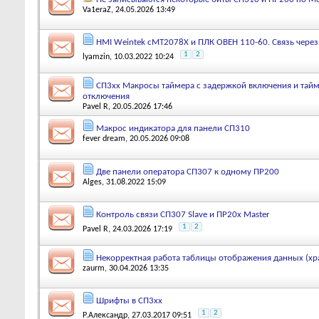
Va1eraZ
, 24.05.2026 13:49
HMI Weintek cMT2078X и ПЛК ОВЕН 110-60. Связь через 
1
2
lyamzin
, 10.03.2022 10:24
СП3хх Макросы таймера с задержкой включения и тайм
отключения
Pavel R
, 20.05.2026 17:46
Макрос индикатора для панели СП310
fever dream
, 20.05.2026 09:08
Две панели оператора СП307 к одному ПР200
Alges
, 31.08.2022 15:09
Контроль связи СП307 Slave и ПР20х Master
1
2
Pavel R
, 24.03.2026 17:19
Некорректная работа таблицы отображения данных (х
zaurm
, 30.04.2026 13:35
Шрифты в СП3хх
1
2
Р.Александр
, 27.03.2017 09:51