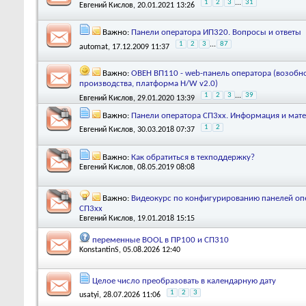
1
2
3
...
31
Евгений Кислов
, 20.01.2021 13:26
Важно:
Панели оператора ИП320. Вопросы и ответы
1
2
3
...
87
automat
, 17.12.2009 11:37
Важно:
ОВЕН ВП110 - web-панель оператора (возобн
производства, платформа H/W v2.0)
1
2
3
...
39
Евгений Кислов
, 29.01.2020 13:39
Важно:
Панели оператора СП3хх. Информация и мат
1
2
Евгений Кислов
, 30.03.2018 07:37
Важно:
Как обратиться в техподдержку?
Евгений Кислов
, 08.05.2019 08:08
Важно:
Видеокурс по конфигурированию панелей оп
СП3хх
Евгений Кислов
, 19.01.2018 15:15
переменные BOOL в ПР100 и СП310
KonstantinS
, 05.08.2026 12:40
Целое число преобразовать в календарную дату
1
2
3
usatyi
, 28.07.2026 11:06