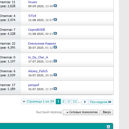
тветов: 11
imaex
ров: 2,628
09.09.2025,
13:40
Ответов: 4
TrTinf
ров: 2,474
11.08.2025,
16:07
Ответов: 7
Сергей0308
ров: 4,328
11.08.2025,
00:51
тветов: 22
Емельянов Кирилл
ров: 4,395
30.07.2025,
01:12
Ответов: 0
In_Da_Cher_A
ров: 1,197
17.07.2025,
13:01
Ответов: 6
Alexey_Palich
ров: 2,039
16.07.2025,
20:36
тветов: 17
patapuf
ров: 5,189
15.07.2025,
11:19
Страница 1 из 39
1
2
3
11
...
Последняя
Быстрый переход
Сетевые технологии
Вверх