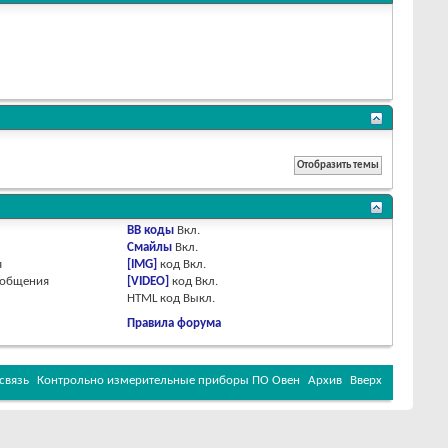
BB коды
Вкл.
Смайлы
Вкл.
я
[IMG]
код
Вкл.
ообщения
[VIDEO]
код
Вкл.
HTML код
Выкл.
Правила форума
связь
Контрольно измерительные приборы ПО Овен
Архив
Вверх