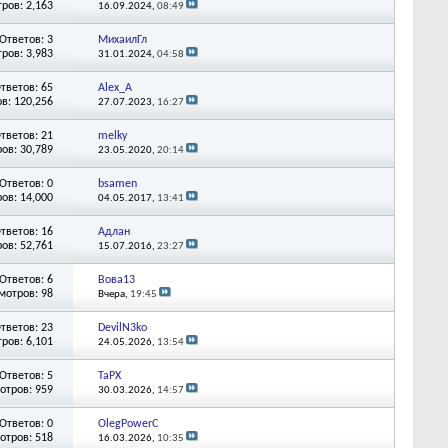
ров: 2,163
16.09.2024,
08:49
Ответов: 3
МихаилГл
ров: 3,983
31.01.2024,
04:58
тветов: 65
Alex_A
в: 120,256
27.07.2023,
16:27
тветов: 21
melky
ов: 30,789
23.05.2020,
20:14
Ответов: 0
bsamen
ов: 14,000
04.05.2017,
13:41
тветов: 16
Адлан
ов: 52,761
15.07.2016,
23:27
Ответов: 6
Вова13
мотров: 98
Вчера,
19:45
тветов: 23
DevilN3ko
ров: 6,101
24.05.2026,
13:54
Ответов: 5
TaPX
отров: 959
30.03.2026,
14:57
Ответов: 0
OlegPowerC
отров: 518
16.03.2026,
10:35