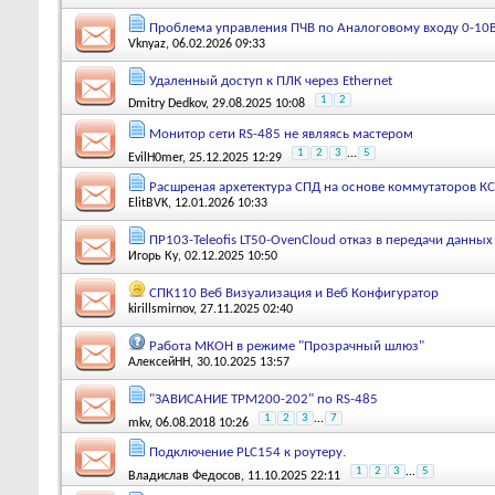
Проблема управления ПЧВ по Аналоговому входу 0-10
Vknyaz
, 06.02.2026 09:33
Удаленный доступ к ПЛК через Ethernet
1
2
Dmitry Dedkov
, 29.08.2025 10:08
Монитор сети RS-485 не являясь мастером
1
2
3
...
5
EvilH0mer
, 25.12.2025 12:29
Расшреная архетектура СПД на основе коммутаторов К
ElitBVK
, 12.01.2026 10:33
ПР103-Teleofis LT50-OvenCloud отказ в передачи данных
Игорь Ку
, 02.12.2025 10:50
СПК110 Веб Визуализация и Веб Конфигуратор
kirillsmirnov
, 27.11.2025 02:40
Работа МКОН в режиме "Прозрачный шлюз"
АлексейНН
, 30.10.2025 13:57
"ЗАВИСАНИЕ ТРМ200-202" по RS-485
1
2
3
...
7
mkv
, 06.08.2018 10:26
Подключение PLC154 к роутеру.
1
2
3
...
5
Владислав Федосов
, 11.10.2025 22:11