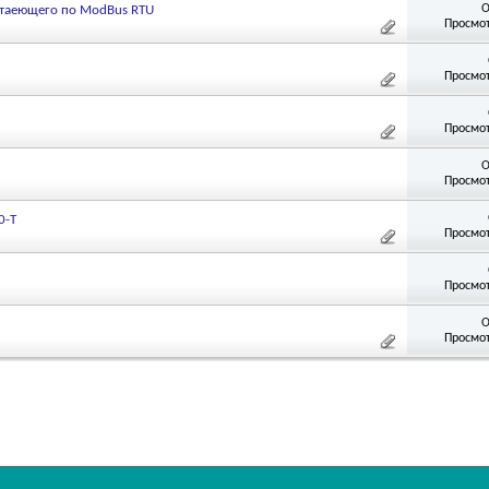
О
отаеющего по ModBus RTU
Просмот
Просмот
Просмот
О
Просмот
0-T
Просмот
Просмот
О
Просмот