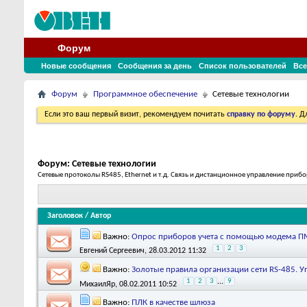
Форум
Новые сообщения
Сообщения за день
Список пользователей
Все
Форум
Программное обеспечение
Сетевые технологии
Если это ваш первый визит, рекомендуем почитать
справку по форуму
. 
Форум:
Сетевые технологии
Сетевые протоколы RS485, Ethernet и т.д. Связь и дистанционное управление при
Заголовок
/
Автор
Важно:
Опрос приборов учета с помощью модема 
1
2
3
Евгений Сергеевич
, 28.03.2012 11:32
Важно:
Золотые правила организации сети RS-485. У
1
2
3
...
9
МихаилЯр
, 08.02.2011 10:52
Важно:
ПЛК в качестве шлюза