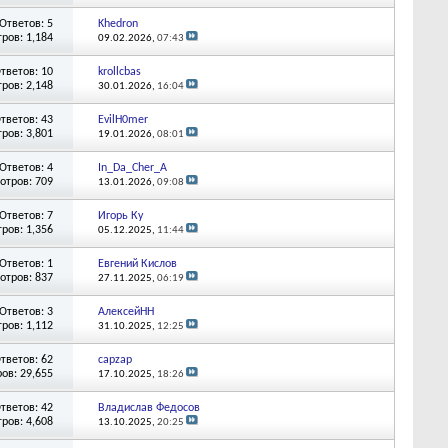
Ответов: 5
Khedron
ров: 1,184
09.02.2026,
07:43
тветов: 10
krollcbas
ров: 2,148
30.01.2026,
16:04
тветов: 43
EvilH0mer
ров: 3,801
19.01.2026,
08:01
Ответов: 4
In_Da_Cher_A
отров: 709
13.01.2026,
09:08
Ответов: 7
Игорь Ку
ров: 1,356
05.12.2025,
11:44
Ответов: 1
Евгений Кислов
отров: 837
27.11.2025,
06:19
Ответов: 3
АлексейНН
ров: 1,112
31.10.2025,
12:25
тветов: 62
capzap
ов: 29,655
17.10.2025,
18:26
тветов: 42
Владислав Федосов
ров: 4,608
13.10.2025,
20:25