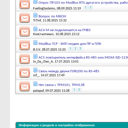
Опрос ПР103 по ModBus RTU дргугого устройства, раб
1
2
FuelingSystems
, 08.09.2025 11:19
Вопрос по МКОН
TrTinf
, 11.08.2025 15:32
AC4-M не подключается на ПЧВ3
Константиныч
, 10.08.2025 23:12
ModBus TCP - WiFi модем для ПР и ПЛК
1
2
3
B.S.V
, 28.07.2025 11:25
АС5 повторитель интерфейса RS-485 или МОХА ISD-123
In_Da_Cher_A
, 17.07.2025 13:01
Связь между двумя ПЛК200 по RS-485
mf_
, 14.07.2025 17:49
Нет связи с ТРМ101, ТРМ138
1
2
patapuf
, 09.07.2025 11:28
Информация о разделе и настройки отображения