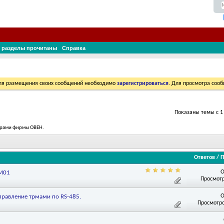
 разделы прочитаны
Справка
Для размещения своих сообщений необходимо
зарегистрироваться
. Для просмотра соо
Показаны темы с 1 
борами фирмы ОВЕН.
Ответов
/
П
О
ПМ01
Просмотр
О
правление трмами по RS-485.
Просмотро