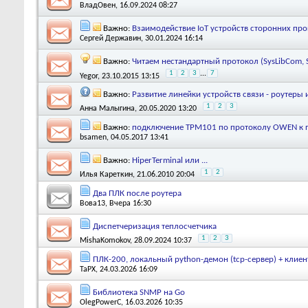
ВладОвен
, 16.09.2024 08:27
Важно:
Взаимодействие IoT устройств сторонних пр
Сергей Державин
, 30.01.2024 16:14
Важно:
Читаем нестандартный протокол (SysLibCom, 
1
2
3
...
7
Yegor
, 23.10.2015 13:15
Важно:
Развитие линейки устройств связи - роутеры
1
2
3
Анна Малыгина
, 20.05.2020 13:20
Важно:
подключение ТРМ101 по протоколу OWEN к 
bsamen
, 04.05.2017 13:41
Важно:
HiperTerminal или ...
1
2
Илья Кареткин
, 21.06.2010 20:04
Два ПЛК после роутера
Вова13
, Вчера 16:30
Диспетчеризация теплосчетчика
1
2
3
MishaKomokov
, 28.09.2024 10:37
ПЛК-200, локальный python-демон (tcp-сервер) + клиент
TaPX
, 24.03.2026 16:09
Библиотека SNMP на Go
OlegPowerC
, 16.03.2026 10:35