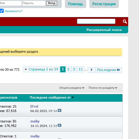
Помощь
Регистрация
Запомнить?
Расширенный поиск
бщений выберите раздел.
Страница 1 из 39
1
2
3
11
...
по 20 из 771
Последняя
Опции раздела
Поиск по разделу
росмотров
Последнее сообщение от
тветов: 25
EFrol
ов: 67,616
06.02.2025,
09:16
тветов: 85
melky
в: 176,962
16.11.2024,
12:33
Ответов: 1
melky