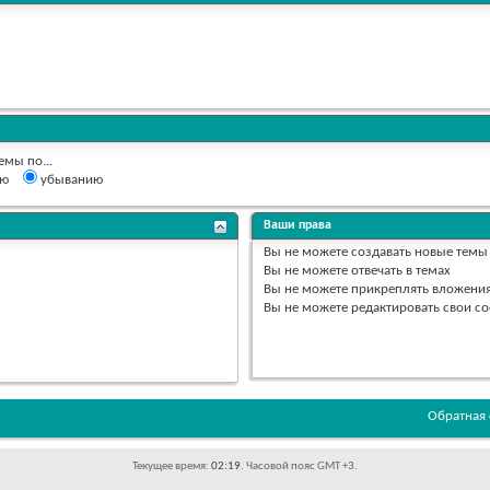
емы по...
ию
убыванию
Ваши права
Вы
не можете
создавать новые темы
Вы
не можете
отвечать в темах
Вы
не можете
прикреплять вложени
Вы
не можете
редактировать свои с
Обратная 
Текущее время:
02:19
. Часовой пояс GMT +3.