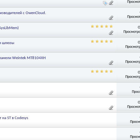
Просмот
оизводителей с OwenCloud.
Просмот
О
SysLibMem)
Просмотро
О
 и шлюзы
Просмотр
панели Weintek MT8104XH
Просмотр
О
Просмотр
Прос
О
Просмот
 на ST в Codesys
Просм
Просм