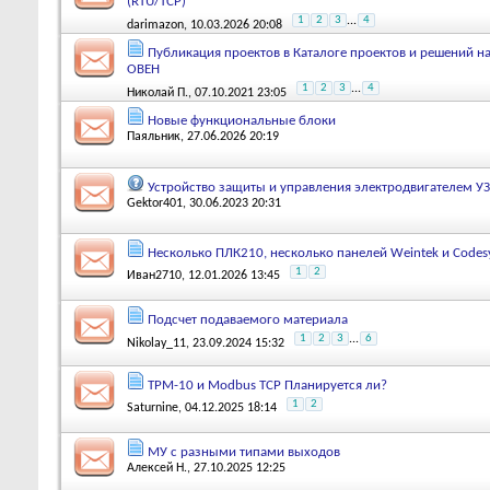
(RTU/TCP)
1
2
3
...
4
darimazon
, 10.03.2026 20:08
Публикация проектов в Каталоге проектов и решений н
ОВЕН
1
2
3
...
4
Николай П.
, 07.10.2021 23:05
Новые функциональные блоки
Паяльник
, 27.06.2026 20:19
Устройство защиты и управления электродвигателем УЗ
Gektor401
, 30.06.2023 20:31
Несколько ПЛК210, несколько панелей Weintek и Codes
1
2
Иван2710
, 12.01.2026 13:45
Подсчет подаваемого материала
1
2
3
...
6
Nikolay_11
, 23.09.2024 15:32
ТРМ-10 и Modbus TCP Планируется ли?
1
2
Saturnine
, 04.12.2025 18:14
MУ с разными типами выходов
Алексей Н.
, 27.10.2025 12:25