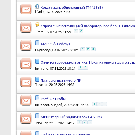
Когда ждать обновленный ТРМ138В?
kfvniiz
, 13.10.2025 21:01
Управление вентиляцией лабораторного блока. (автома
1
2
Timm
, 02.09.2025 11:59
AMPPS & Codesys
1
2
3
lukyanovys
, 03.07.2025 18:09
Овен на зарубежном рынке. Покупка овена в другой стр
1
2
hermano
, 07.11.2022 10:14
Плата логики вместо ПР
Traveller
, 20.06.2025 14:33
ProfiBus ProfiNET
1
2
3
Николаев Андрей
, 23.09.2012 14:00
Миниатюрный задатчик тока 4-20мА
1
2
3
Traveller
, 22.05.2025 14:12