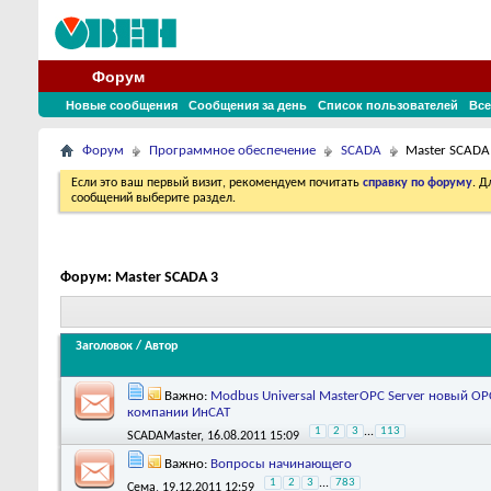
Форум
Новые сообщения
Сообщения за день
Список пользователей
Все
Форум
Программное обеспечение
SCADA
Master SCADA
Если это ваш первый визит, рекомендуем почитать
справку по форуму
. 
сообщений выберите раздел.
Форум:
Master SCADA 3
Заголовок
/
Автор
Важно:
Modbus Universal MasterOPC Server новый OP
компании ИнСАТ
1
2
3
...
113
SCADAMaster
, 16.08.2011 15:09
Важно:
Вопросы начинающего
1
2
3
...
783
Сема
, 19.12.2011 12:59