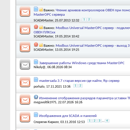
Важно:
Чтение архивов контроллеров ОВЕН при помо
MasterOPC сервера
1
2
SCADAMaster
, 25.07.2013 12:32
Важно:
Modbus Universal MasterOPC сервер - подкл
ОВЕН ПЛК1xx
SCADAMaster
, 19.05.2014 10:42
Важно:
Modbus Universal MasterOPC сервер - выход 
SCADAMaster
, 13.05.2014 19:25
Завершение работы Windows средствами MasterOPC
Nikoly@
, 06.08.2026 08:34
mastersada 3.7 старая версия где найти, ftp сервер
1
2
porhalo
, 17.11.2021 13:36
Изменение отображения разрядов параметра уставки Т
megavoltik1975
, 22.07.2026 16:26
Изображения для SCADA и панелей
1
2
3
...
4
Спорягин Кирилл
, 03.11.2016 12:53