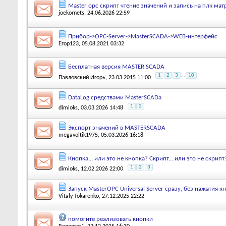
Master opc скрипт чтение значений и запись на плк мат
joekornets
, 24.06.2026 22:59
Прибор->OPC-Server->MasterSCADA->WEB-интерфейс
Егор123
, 05.08.2021 03:32
Бесплатная версия MASTER SCADA
1
2
3
...
10
Павловский Игорь
, 23.03.2015 11:00
DataLog средствами MasterSCADa
1
2
dimioks
, 03.03.2026 14:48
Экспорт значений в MASTERSCADA
megavoltik1975
, 05.03.2026 16:18
Кнопка... или это не кнопка? Скрипт... или это не скрипт
1
2
3
dimioks
, 12.02.2026 22:00
Запуск MasterOPC Universal Server сразу, без нажатия к
Vitaly Tokarenko
, 27.12.2025 22:22
помогите реализовать кнопки