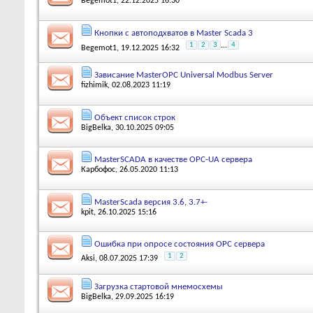
Begemot1
, 22.12.2025 16:30
Кнопки с автоподхватов в Master Scada 3
1
2
3
...
4
Begemot1
, 19.12.2025 16:32
Зависание MasterOPC Universal Modbus Server
fizhimik
, 02.08.2023 11:19
Объект список строк
BigBelka
, 30.10.2025 09:05
MasterSCADA в качестве OPC-UA сервера
Карбофос
, 26.05.2020 11:13
MasterScada версия 3.6, 3.7+-
kpit
, 26.10.2025 15:16
Ошибка при опросе состояния OPC сервера
1
2
Aksi
, 08.07.2025 17:39
Загрузка стартовой мнемосхемы
BigBelka
, 29.09.2025 16:19