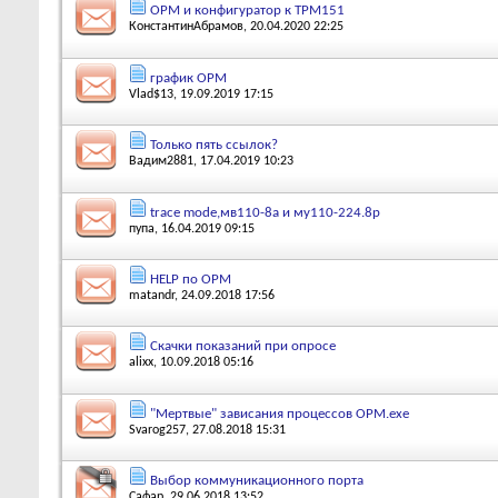
OPM и конфигуратор к ТРМ151
КонстантинАбрамов
, 20.04.2020 22:25
график OPM
Vlad$13
, 19.09.2019 17:15
Только пять ссылок?
Вадим2881
, 17.04.2019 10:23
trace mode,мв110-8а и му110-224.8р
пупа
, 16.04.2019 09:15
HELP по ОРМ
matandr
, 24.09.2018 17:56
Скачки показаний при опросе
alixx
, 10.09.2018 05:16
"Мертвые" зависания процессов OPM.exe
Svarog257
, 27.08.2018 15:31
Выбор коммуникационного порта
Сафар
, 29.06.2018 13:52