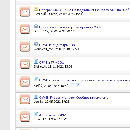
Программа ОРМ на ПК подключение через АС4 по RS48
Виталий Власов
, 26.02.2025 15:08
Проблема с автостартом проекта OPM.
Dima_112
, 07.05.2024 20:16
OPM не видит трм138
werewolf_92
, 19.10.2018 12:50
OPM и ТРМ201
SibirevAl
, 11.11.2021 13:32
OPM не может сохранить проект и запустить созданны
1
2
asd86
, 22.04.2014 10:46
OWEN Proces Manager Сообщения системы
egorka
, 29.05.2021 19:25
Автозапуск ОРМ
msor
, 17.01.2021 12:52