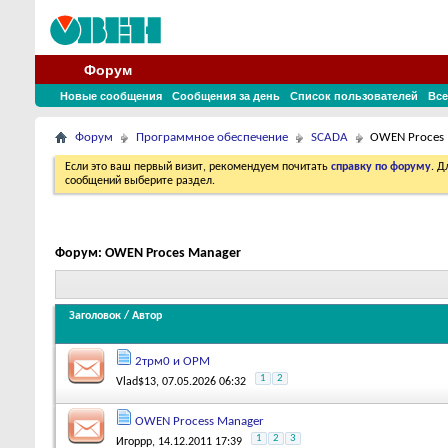
Форум
Новые сообщения
Сообщения за день
Список пользователей
Все
Форум
Программное обеспечение
SCADA
OWEN Proces
Если это ваш первый визит, рекомендуем почитать
справку по форуму
. 
сообщений выберите раздел.
Форум:
OWEN Proces Manager
Заголовок
/
Автор
2трм0 и OPM
1
2
Vlad$13
, 07.05.2026 06:32
OWEN Process Manager
1
2
3
Игоррр
, 14.12.2011 17:39