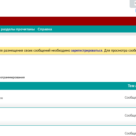
 разделы прочитаны
Справка
Для размещения своих сообщений необходимо
зарегистрироваться
. Для просмотра соо
программирования
Тем 
Сообще
ов
Сообще
Сообще