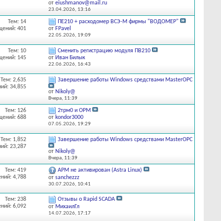
от
eiushmanov@mail.ru
23.04.2026,
13:16
Тем: 14
ПЕ210 + расходомер ВСЭ-М фирмы "ВОДОМЕР"
щений: 401
от
FPavel
22.05.2026,
19:09
Тем: 10
Сменить регистрацию модуля ПВ210
щений: 145
от
Иван Билык
22.06.2026,
16:43
Тем: 2,635
Завершение работы Windows средствами MasterOPC
ий: 34,855
от
Nikoly@
Вчера,
11:39
Тем: 126
2трм0 и OPM
щений: 688
от
kondor3000
07.05.2026,
19:29
Тем: 1,852
Завершение работы Windows средствами MasterOPC
ий: 23,287
от
Nikoly@
Вчера,
11:39
Тем: 419
АРМ не активирован (Astra Linux)
ний: 4,788
от
sanchezzz
30.07.2026,
10:41
Тем: 238
Отзывы о Rapid SCADA
ний: 6,092
от
МихаилГл
14.07.2026,
17:17