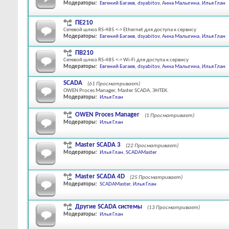
Модераторы:
Евгений Багаев
,
dsyabitov
,
Анна Малыгина
,
Илья Глан
ПЕ210
Сетевой шлюз RS-485 <-> Ethernet для доступа к сервису
Модераторы:
Евгений Багаев
,
dsyabitov
,
Анна Малыгина
,
Илья Глан
ПВ210
Сетевой шлюз RS-485 <-> Wi-Fi для доступа к сервису
Модераторы:
Евгений Багаев
,
dsyabitov
,
Анна Малыгина
,
Илья Глан
SCADA
(61 Просматривает)
OWEN Proces Manager, Master SCADA, ЭНТЕК.
Модераторы:
Илья Глан
OWEN Proces Manager
(1 Просматривает)
Модераторы:
Илья Глан
Master SCADA 3
(22 Просматривает)
Модераторы:
Илья Глан
,
SCADAMaster
Master SCADA 4D
(25 Просматривает)
Модераторы:
SCADAMaster
,
Илья Глан
Другие SCADA системы
(13 Просматривает)
Модераторы:
Илья Глан