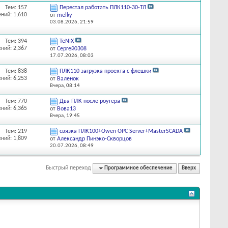
Тем: 157
Перестал работать ПЛК110-30-ТЛ
ний: 1,610
от
melky
03.08.2026,
21:59
Тем: 394
TeNIX
ний: 2,367
от
Сергей0308
17.07.2026,
08:03
Тем: 838
ПЛК110 загрузка проекта с флешки
ний: 6,253
от
Валенок
Вчера,
08:14
Тем: 770
Два ПЛК после роутера
ний: 6,365
от
Вова13
Вчера,
19:45
Тем: 219
связка ПЛК100+Owen OPC Server+MasterSCADA
ний: 1,809
от
Александр Пинэко-Скворцов
20.07.2026,
08:49
Быстрый переход
Программное обеспечение
Вверх