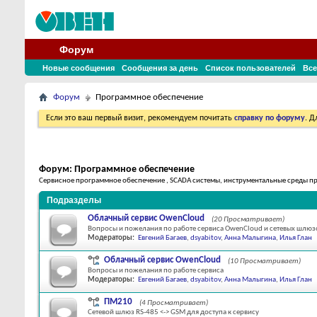
Форум
Новые сообщения
Сообщения за день
Список пользователей
Все
Форум
Программное обеспечение
Если это ваш первый визит, рекомендуем почитать
справку по форуму
. 
Форум:
Программное обеспечение
Сервисное программное обеспечение , SCADA системы, инструментальные среды 
Подразделы
Облачный сервис OwenCloud
(20 Просматривает)
Вопросы и пожелания по работе сервиса OwenCloud и сетевых шлюз
Модераторы:
Евгений Багаев
,
dsyabitov
,
Анна Малыгина
,
Илья Глан
Облачный сервис OwenCloud
(10 Просматривает)
Вопросы и пожелания по работе сервиса
Модераторы:
Евгений Багаев
,
dsyabitov
,
Анна Малыгина
,
Илья Глан
ПМ210
(4 Просматривает)
Сетевой шлюз RS-485 <-> GSM для доступа к сервису