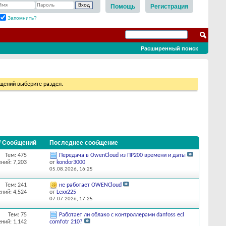
Помощь
Регистрация
Запомнить?
Расширенный поиск
бщений выберите раздел.
/ Сообщений
Последнее сообщение
Тем: 475
Передача в OwenCloud из ПР200 времени и даты
ний: 7,203
от
kondor3000
05.08.2026,
16:25
Тем: 241
не работает OWENCloud
ний: 4,524
от
Lexx225
07.07.2026,
17:25
Тем: 75
Работает ли облако с контроллерами danfoss ecl
ний: 1,142
comfotr 210?