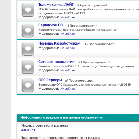
Телемеханика ЛАЙТ
(4 Просматривает)
SCADA Телемеханика ЛАЙТ, настройка и программирование контроллер
Создание систем АСКУЭ и АСТУЭ
Модераторы:
Илья Глан
Сервисное ПО
(8 Просматривает)
Конфигураторы, программы отображения тех. данных
Модераторы:
Илья Глан
Помощь Разработчикам
(15 Просматривает)
Модераторы:
Илья Глан
Сетевые технологии
(21 Просматривает)
Сетевые протоколы RS485, Ethernet и т.д. Связь и дистанционное 
Модераторы:
Илья Глан
OPC Серверы
(5 Просматривает)
Вопросы по OPC Серверам, распространяемых компанией ОВЕН
Модераторы:
Илья Глан
Информация о разделе и настройки отображения
Модераторы этого раздела
Илья Глан
Пользователи, просматривающие этот раздел