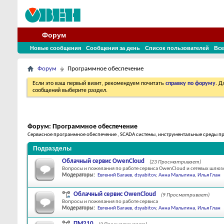
Форум
Новые сообщения
Сообщения за день
Список пользователей
Все
Форум
Программное обеспечение
Если это ваш первый визит, рекомендуем почитать
справку по форуму
. 
сообщений выберите раздел.
Форум:
Программное обеспечение
Сервисное программное обеспечение , SCADA системы, инструментальные среды 
Подразделы
Облачный сервис OwenCloud
(23 Просматривает)
Вопросы и пожелания по работе сервиса OwenCloud и сетевых шлюз
Модераторы:
Евгений Багаев
,
dsyabitov
,
Анна Малыгина
,
Илья Глан
Облачный сервис OwenCloud
(9 Просматривает)
Вопросы и пожелания по работе сервиса
Модераторы:
Евгений Багаев
,
dsyabitov
,
Анна Малыгина
,
Илья Глан
ПМ210