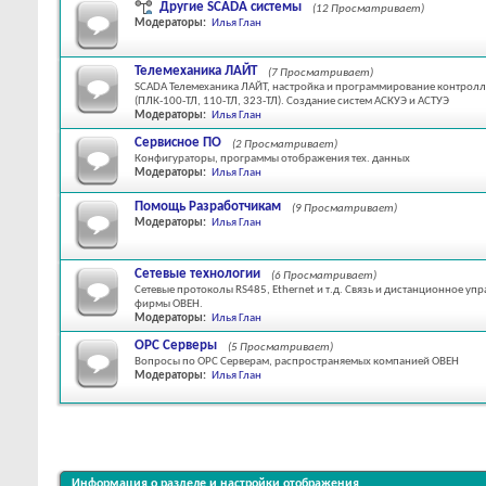
Другие SCADA системы
(12 Просматривает)
Модераторы:
Илья Глан
Телемеханика ЛАЙТ
(7 Просматривает)
SCADA Телемеханика ЛАЙТ, настройка и программирование контролл
(ПЛК-100-ТЛ, 110-ТЛ, 323-ТЛ). Создание систем АСКУЭ и АСТУЭ
Модераторы:
Илья Глан
Сервисное ПО
(2 Просматривает)
Конфигураторы, программы отображения тех. данных
Модераторы:
Илья Глан
Помощь Разработчикам
(9 Просматривает)
Модераторы:
Илья Глан
Сетевые технологии
(6 Просматривает)
Сетевые протоколы RS485, Ethernet и т.д. Связь и дистанционное у
фирмы ОВЕН.
Модераторы:
Илья Глан
OPC Серверы
(5 Просматривает)
Вопросы по OPC Серверам, распространяемых компанией ОВЕН
Модераторы:
Илья Глан
Информация о разделе и настройки отображения