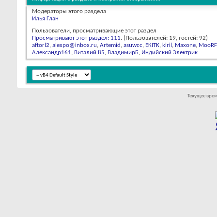
Модераторы этого раздела
Илья Глан
Пользователи, просматривающие этот раздел
Просматривают этот раздел: 111
. (Пользователей: 19, гостей: 92)
aftorl2
,
alexpo@inbox.ru
,
Artemid
,
asuwcc
,
EKITK
,
kiril
,
Maxone
,
MooRF
Александр161
,
Виталий 85
,
ВладимирБ
,
Индийский Электрик
Текущее вре