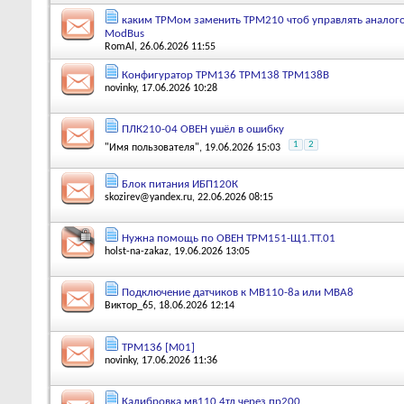
каким ТРМом заменить ТРМ210 чтоб управлять анало
ModBus
RomAl
, 26.06.2026 11:55
Конфигуратор ТРМ136 ТРМ138 ТРМ138В
novinky
, 17.06.2026 10:28
ПЛК210-04 ОВЕН ушёл в ошибку
1
2
"Имя пользователя"
, 19.06.2026 15:03
Блок питания ИБП120К
skozirev@yandex.ru
, 22.06.2026 08:15
Нужна помощь по ОВЕН ТРМ151-Щ1.ТТ.01
holst-na-zakaz
, 19.06.2026 13:05
Подключение датчиков к МВ110-8а или МВА8
Виктор_65
, 18.06.2026 12:14
ТРМ136 [M01]
novinky
, 17.06.2026 11:36
Калибровка мв110 4тд через пр200