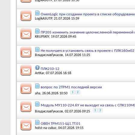
LogikASUTP
, 27.07.2026 10:50
OwenLogic при создании проекта в списке оборудовани
LogikASUTP
, 21.07.2026 15:39
ПР205 изменить значение целочисленной переменной
KRUPSKIY
, 19.07.2026 09:45
Не получается установить связь в проекте с ПЛК160м02
ВладиславГукасов
, 14.07.2026 11:25
ПЛК210-12
ArtKar
, 07.07.2026 16:18
вопрос по 2ТРМ1 последней версии
1
2
aha
, 26.06.2026 10:50
Модуль МУ110-224.6У не выходит на связь с СПК110М01
1
2
ВладиславГукасов
, 02.07.2026 09:25
ОВЕН ТРМ151-Щ1.ТТ.01
holst-na-zakaz
, 04.07.2026 19:15