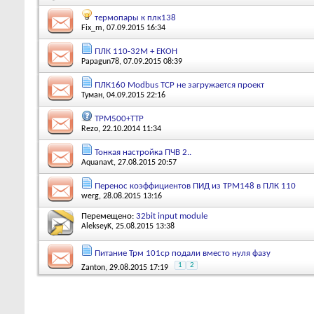
термопары к плк138
Fix_m
, 07.09.2015 16:34
ПЛК 110-32М + ЕКОН
Papagun78
, 07.09.2015 08:39
ПЛК160 Modbus TCP не загружается проект
Туман
, 04.09.2015 22:16
ТРМ500+ТТР
Rezo
, 22.10.2014 11:34
Тонкая настройка ПЧВ 2..
Aquanavt
, 27.08.2015 20:57
Перенос коэффициентов ПИД из ТРМ148 в ПЛК 110
werg
, 28.08.2015 13:16
Перемещено:
32bit input module
AlekseyK
, 25.08.2015 13:38
Питание Трм 101ср подали вместо нуля фазу
1
2
Zanton
, 29.08.2015 17:19