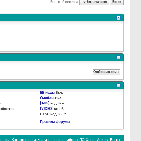
Быстрый переход
Эксплуатация
Вверх
BB коды
Вкл.
Смайлы
Вкл.
я
[IMG]
код
Вкл.
ообщения
[VIDEO]
код
Вкл.
HTML код
Выкл.
Правила форума
связь
Контрольно измерительные приборы ПО Овен
Архив
Вверх