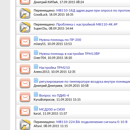
Дмитрий КИПиА
, 17.09.2015 08:24
Перемещено:
МВ110-16Д адресация при опросе по прото
GoodLuck
, 16.09.2015 16:35
Перемещено:
Проблема с настройкой МК110-4K.4P
SuperChu
, 08.09.2015 14:44
Нужна помощь по ПР-200
mixey55
, 10.09.2015 13:53
Нужна помощь в настройке ТРМ138Р
Олег704
, 10.09.2015 16:20
Настройка ТРМ210
Алекс2013
, 10.09.2015 12:35
регулирование по температуре воздуха внутри помеще
Дмитрий Дмитриев
, 14.09.2015 10:58
Вопрос по ПДИ5-4
КучаВопросов
, 11.09.2015 15:15
МСД200 и СИ30
karat
, 11.09.2015 11:37
Перемещено:
МВ110-224.8А подключение сигнала 0-10 В
Altavi
, 08.09.2015 11:15