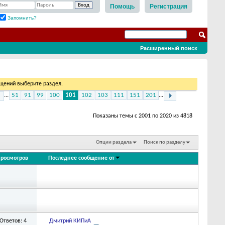
Помощь
Регистрация
Запомнить?
Расширенный поиск
бщений выберите раздел.
...
51
91
99
100
101
102
103
111
151
201
...
Показаны темы с 2001 по 2020 из 4818
Опции раздела
Поиск по разделу
росмотров
Последнее сообщение от
Ответов: 4
Дмитрий КИПиА