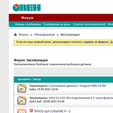
Форум
Новые сообщения
Сообщения за день
Список пользователей
Все
Форум
Оборудование
Эксплуатация
Если это ваш первый визит, рекомендуем почитать
справку по форуму
. 
Форум:
Эксплуатация
Програмирование Приборов, подключение приборов и датчиков
Заголовок
/
Автор
Перемещено:
Считывание данных с модуля МВ110-8А
VaBo
, 19.09.2015 13:41
Перемещено:
МЭ110-220.3М подключение к 2 трансформа
nio51-bah
, 18.09.2015 21:49
ТРМ32 Щ4 СОБЫТИЕ P−−2