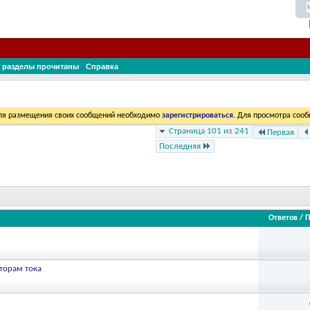
 разделы прочитаны
Справка
Для размещения своих сообщений необходимо
зарегистрироваться
. Для просмотра соо
Страница 101 из 241
Первая
Последняя
Ответов
/
П
торам тока