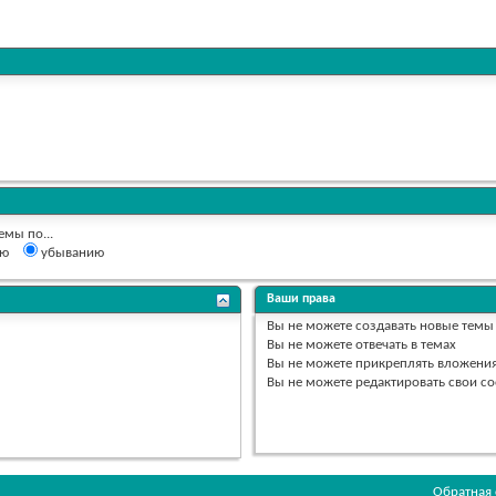
емы по...
ию
убыванию
Ваши права
Вы
не можете
создавать новые темы
Вы
не можете
отвечать в темах
Вы
не можете
прикреплять вложени
Вы
не можете
редактировать свои с
Обратная 